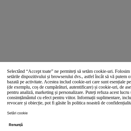
Selectând “Accept toate” ne permiteți să setăm cookie-uri. Folosim 
setările dispozitivului și browserului dvs., astfel încât să vă putem o
bazată pe activitate. Acestea includ cookie-uri care sunt esențiale p
(de exemplu, coș de cumpărături, autentificare) și cookie-uri, de asem
pentru analiză, marketing și personalizare. Puteți refuza acest lucru 
consimțământul cu efect pentru viitor. Informații suplimentare, inclu
revocare și obiecție, pot fi găsite în politica noastră de confidențiali
Setări cookie
Renunță