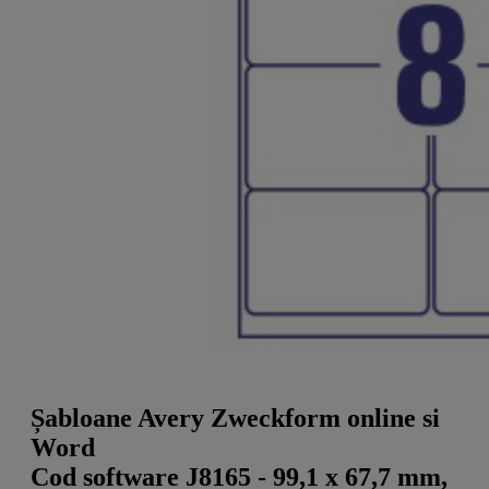
a
g
n
l
a
u
m
m
e
o
n
b
u
i
l
e
Șabloane Avery Zweckform online si
Word
Cod software J8165 - 99,1 x 67,7 mm,