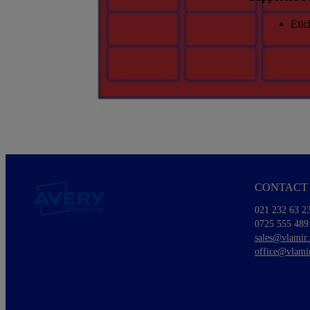
Etic
CONTACT 
021 232 63 2
0725 555 489
sales@vlamir.
office@vlamir