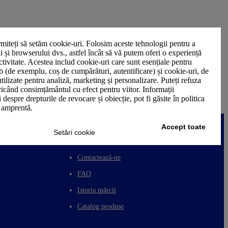
miteți să setăm cookie-uri. Folosim aceste tehnologii pentru a
ui și browserului dvs., astfel încât să vă putem oferi o experiență
ctivitate. Acestea includ cookie-uri care sunt esențiale pentru
b (de exemplu, coș de cumpărături, autentificare) și cookie-uri, de
utilizate pentru analiză, marketing și personalizare. Puteți refuza
oricând consimțământul cu efect pentru viitor. Informații
 despre drepturile de revocare și obiecție, pot fi găsite în politica
n amprentă.
Accept toate
Setări cookie
ASISTENȚĂ CLIENȚI
Contactează-ne
FAQ
Istoria mărcii
Catalog produse