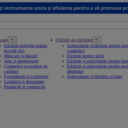
ți instrumente unice și eficiente pentru a vă promova p
toare
Utilizări ale etichetei
Etichete potrivite pentru
Autocolante și etichete pentru pr
nevoile dvs
cosmetice
Mâncare și băuturi
Etichete pentru sticle
Arte și meșteșuguri
Etichete și autocolante pentru bo
Cosmetice și produse de
Etichete și autocolante pentru sec
curățare
alimentar
Evenimente și conferințe
Autocolante și etichete cu logo
Logistică şi depozitare
Producție și construcții