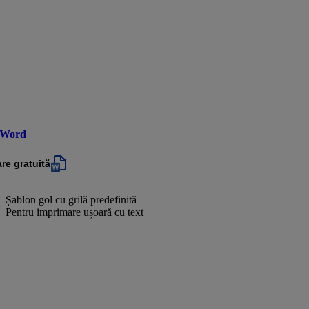
 Word
re gratuită
Șablon gol cu grilă predefinită
Pentru imprimare ușoară cu text