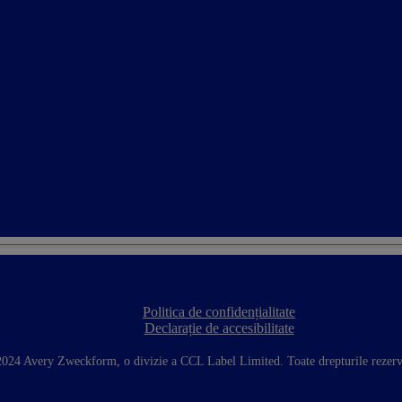
Politica de confidențialitate
F
Declarație de accesibilitate
o
o
t
024 Avery Zweckform, o divizie a CCL Label Limited. Toate drepturile rezerv
e
r