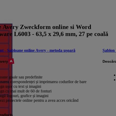
e Avery Zweckform online si Word
ware L6003 - 63,5 x 29,6 mm, 27 pe coală
nt - Șabloane online Avery - metoda ușoară
Șablon
Avery
Descăra
oane goale sau predefinite
narea corespondenței și imprimarea codurilor de bare
gn ușor cu text și imagini
gn cu mai mult de 60 de fonturi
gă logouri, grafice și imagini
ezi proiectele online pentru a avea acces oricând
roducts