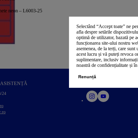
hete neon – L6003-25
Selectând “Accept toate” ne per
afla despre setările dispozitivul
optimă de utilizator, bazată pe a
funcționarea site-ului nostru we
asemenea, de la terți, care sunt 
acest lucru și vă puteți revoca 
suplimentare, inclusiv informații
noastră de confidențialitate și î
Renunță
ASISTENȚĂ
SOCIAL MEDIA
3/24
ro
.ro