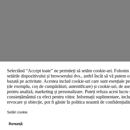
Selectând “Accept toate” ne permiteți să setăm cookie-uri. Folosim 
setările dispozitivului și browserului dvs., astfel încât să vă putem o
bazată pe activitate. Acestea includ cookie-uri care sunt esențiale p
(de exemplu, coș de cumpărături, autentificare) și cookie-uri, de asem
pentru analiză, marketing și personalizare. Puteți refuza acest lucru 
consimțământul cu efect pentru viitor. Informații suplimentare, inclu
revocare și obiecție, pot fi găsite în politica noastră de confidențiali
Setări cookie
Renunță