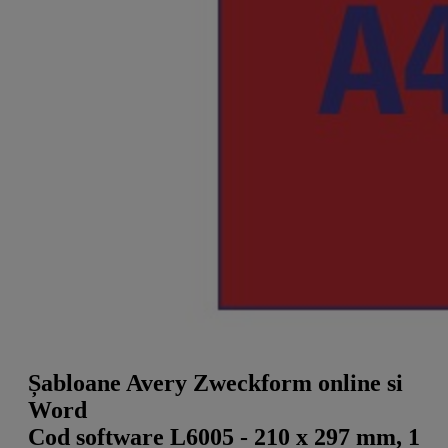
a
g
n
l
a
u
m
m
e
o
n
b
u
i
l
e
Șabloane Avery Zweckform online si
Word
Cod software L6005 - 210 x 297 mm, 1