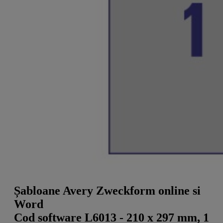
a
g
n
l
a
u
m
m
e
o
n
b
u
i
l
e
Șabloane Avery Zweckform online si
Word
Cod software L6013 - 210 x 297 mm, 1