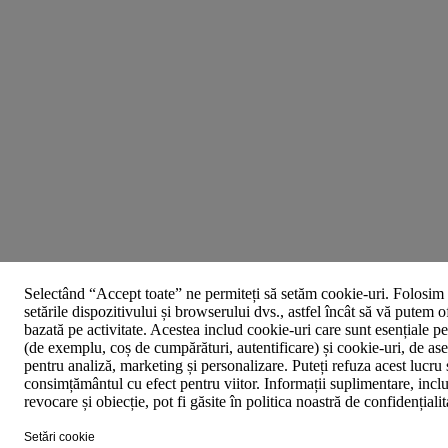
Selectând “Accept toate” ne permiteți să setăm cookie-uri. Folosim 
setările dispozitivului și browserului dvs., astfel încât să vă putem o
bazată pe activitate. Acestea includ cookie-uri care sunt esențiale p
(de exemplu, coș de cumpărături, autentificare) și cookie-uri, de asem
pentru analiză, marketing și personalizare. Puteți refuza acest lucru 
consimțământul cu efect pentru viitor. Informații suplimentare, inclu
revocare și obiecție, pot fi găsite în politica noastră de confidențiali
Setări cookie