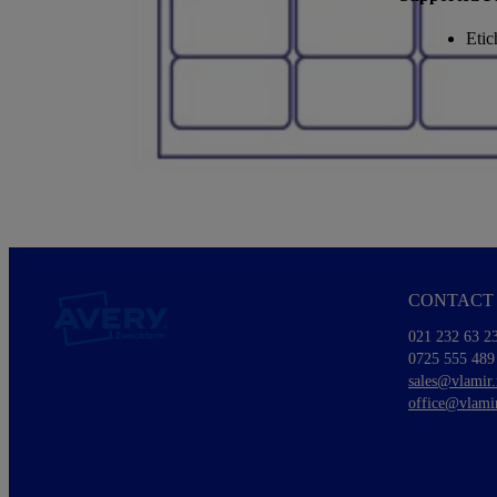
Etic
CONTACT 
021 232 63 2
0725 555 489
sales@vlamir.
office@vlamir