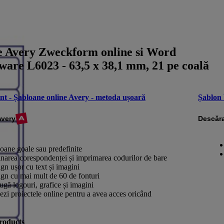
e Avery Zweckform online si Word
ware L6023 - 63,5 x 38,1 mm, 21 pe coală
nt - Șabloane online Avery - metoda ușoară
Șablon
Avery
Descăra
oane goale sau predefinite
narea corespondenței și imprimarea codurilor de bare
gn ușor cu text și imagini
gn cu mai mult de 60 de fonturi
gă logouri, grafice și imagini
ezi proiectele online pentru a avea acces oricând
roducts