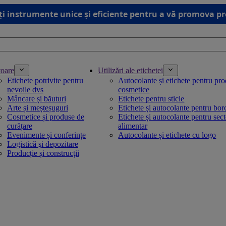
ți instrumente unice și eficiente pentru a vă promova p
toare
Utilizări ale etichetei
Etichete potrivite pentru
Autocolante și etichete pentru pr
nevoile dvs
cosmetice
Mâncare și băuturi
Etichete pentru sticle
Arte și meșteșuguri
Etichete și autocolante pentru bo
Cosmetice și produse de
Etichete și autocolante pentru sec
curățare
alimentar
Evenimente și conferințe
Autocolante și etichete cu logo
Logistică şi depozitare
Producție și construcții