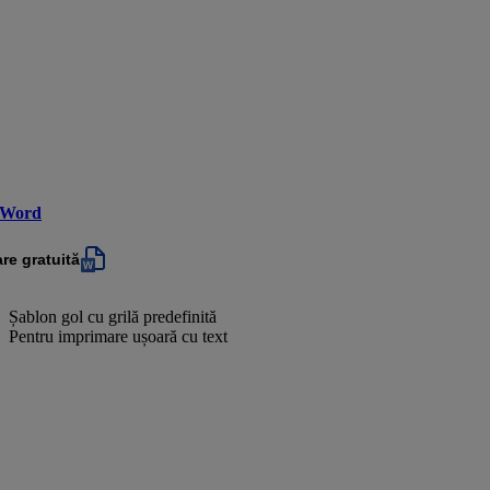
 Word
re gratuită
Șablon gol cu grilă predefinită
Pentru imprimare ușoară cu text