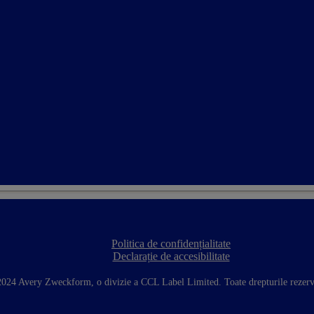
Politica de confidențialitate
F
Declarație de accesibilitate
o
o
t
024 Avery Zweckform, o divizie a CCL Label Limited. Toate drepturile rezerv
e
r