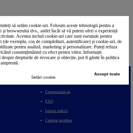
miteți să setăm cookie-uri. Folosim aceste tehnologii pentru a
ui și browserului dvs., astfel încât să vă putem oferi o experiență
ctivitate. Acestea includ cookie-uri care sunt esențiale pentru
b (de exemplu, coș de cumpărături, autentificare) și cookie-uri, de
utilizate pentru analiză, marketing și personalizare. Puteți refuza
oricând consimțământul cu efect pentru viitor. Informații
 despre drepturile de revocare și obiecție, pot fi găsite în politica
n amprentă.
Accept toate
Setări cookie
ASISTENȚĂ CLIENȚI
Contactează-ne
FAQ
Istoria mărcii
Catalog produse