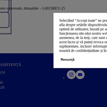
hete universale, detașabile – L6023REV-25
Selectând “Accept toate” ne per
afla despre setările dispozitivul
optimă de utilizator, bazată pe a
funcționarea site-ului nostru we
asemenea, de la terți, care sunt 
acest lucru și vă puteți revoca 
suplimentare, inclusiv informații
noastră de confidențialitate și î
Renunță
ASISTENȚĂ
SOCIAL MEDIA
3/24
ro
.ro