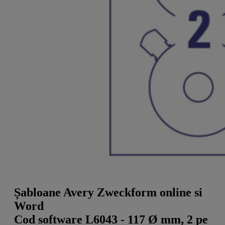
a
g
n
l
a
u
m
m
e
o
n
b
u
i
l
e
Șabloane Avery Zweckform online si
Word
Cod software L6043 - 117 Ø mm, 2 pe