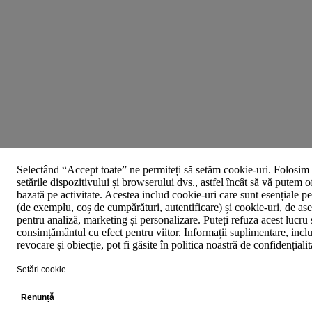
Selectând “Accept toate” ne permiteți să setăm cookie-uri. Folosim 
setările dispozitivului și browserului dvs., astfel încât să vă putem o
bazată pe activitate. Acestea includ cookie-uri care sunt esențiale p
(de exemplu, coș de cumpărături, autentificare) și cookie-uri, de asem
pentru analiză, marketing și personalizare. Puteți refuza acest lucru 
consimțământul cu efect pentru viitor. Informații suplimentare, inclu
revocare și obiecție, pot fi găsite în politica noastră de confidențiali
Setări cookie
Renunță