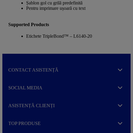
Șablon gol cu grilă predefinită
Pentru imprimare ușoară cu text
Supported Products
Etichete TripleBond™ – L6140-20
CONTACT ASISTENȚĂ
Expand
SOCIAL MEDIA
Expand
ASISTENȚĂ CLIENȚI
Expand
TOP PRODUSE
Expand