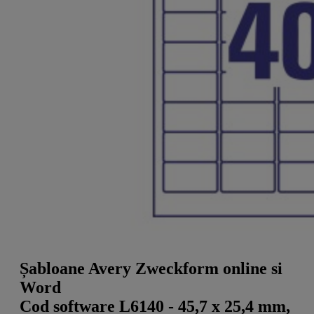
a
g
n
l
a
u
m
m
e
o
n
b
u
i
l
e
Șabloane Avery Zweckform online si
Word
Cod software L6140 - 45,7 x 25,4 mm,