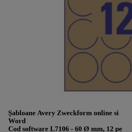
a
g
n
l
a
u
m
m
e
o
n
b
u
i
l
e
Șabloane Avery Zweckform online si
Word
Cod software L7106 - 60 Ø mm, 12 pe