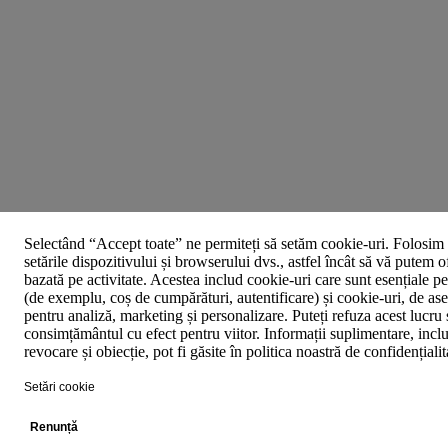
Selectând “Accept toate” ne permiteți să setăm cookie-uri. Folosim 
setările dispozitivului și browserului dvs., astfel încât să vă putem o
bazată pe activitate. Acestea includ cookie-uri care sunt esențiale p
(de exemplu, coș de cumpărături, autentificare) și cookie-uri, de asem
pentru analiză, marketing și personalizare. Puteți refuza acest lucru 
consimțământul cu efect pentru viitor. Informații suplimentare, inclu
revocare și obiecție, pot fi găsite în politica noastră de confidențiali
Setări cookie
Renunță