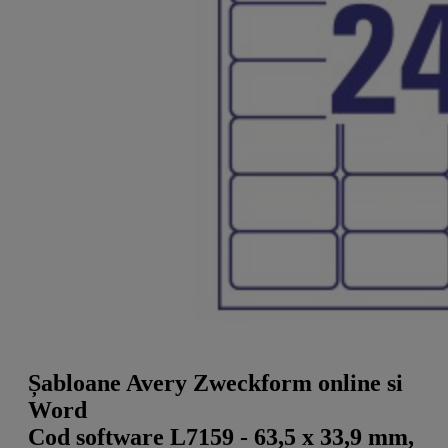
a
g
n
l
a
u
m
m
e
o
n
b
u
i
l
e
Șabloane Avery Zweckform online si
Word
Cod software L7159 - 63,5 x 33,9 mm,