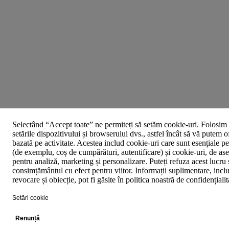
Selectând “Accept toate” ne permiteți să setăm cookie-uri. Folosim 
setările dispozitivului și browserului dvs., astfel încât să vă putem o
bazată pe activitate. Acestea includ cookie-uri care sunt esențiale p
(de exemplu, coș de cumpărături, autentificare) și cookie-uri, de asem
pentru analiză, marketing și personalizare. Puteți refuza acest lucru 
consimțământul cu efect pentru viitor. Informații suplimentare, inclu
revocare și obiecție, pot fi găsite în politica noastră de confidențiali
Setări cookie
Renunță