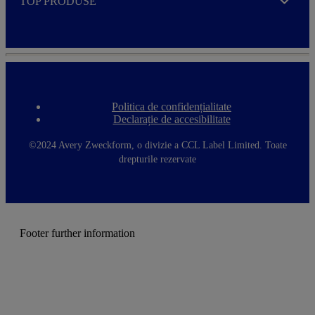
TOP PRODUSE
Expand
Politica de confidențialitate
F
Declarație de accesibilitate
o
o
t
©2024 Avery Zweckform, o divizie a CCL Label Limited. Toate
e
drepturile rezervate
r
m
e
n
u
Footer further information