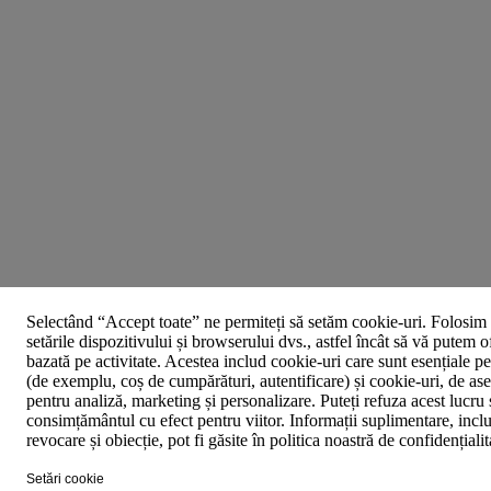
Selectând “Accept toate” ne permiteți să setăm cookie-uri. Folosim 
setările dispozitivului și browserului dvs., astfel încât să vă putem o
bazată pe activitate. Acestea includ cookie-uri care sunt esențiale p
(de exemplu, coș de cumpărături, autentificare) și cookie-uri, de asem
pentru analiză, marketing și personalizare. Puteți refuza acest lucru 
consimțământul cu efect pentru viitor. Informații suplimentare, inclu
revocare și obiecție, pot fi găsite în politica noastră de confidențiali
Setări cookie