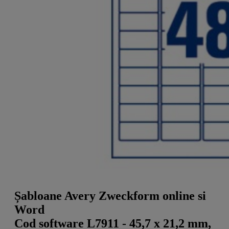
a
g
n
l
a
u
m
m
e
o
n
b
u
i
l
e
Șabloane Avery Zweckform online si
Word
Cod software L7911 - 45,7 x 21,2 mm,