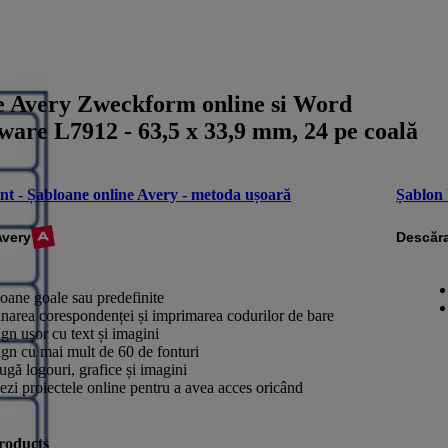
e Avery Zweckform online si Word
ware L7912 - 63,5 x 33,9 mm, 24 pe coală
nt - Șabloane online Avery - metoda ușoară
Șablon
Avery
Descăra
oane goale sau predefinite
narea corespondenței și imprimarea codurilor de bare
gn ușor cu text și imagini
gn cu mai mult de 60 de fonturi
gă logouri, grafice și imagini
ezi proiectele online pentru a avea acces oricând
roducts