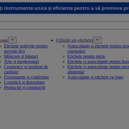
ți instrumente unice și eficiente pentru a vă promova p
toare
Utilizări ale etichetei
Etichete potrivite pentru
Autocolante și etichete pentru pr
nevoile dvs
cosmetice
Mâncare și băuturi
Etichete pentru sticle
Arte și meșteșuguri
Etichete și autocolante pentru bo
Cosmetice și produse de
Etichete și autocolante pentru sec
curățare
alimentar
Evenimente și conferințe
Autocolante și etichete cu logo
Logistică şi depozitare
Producție și construcții