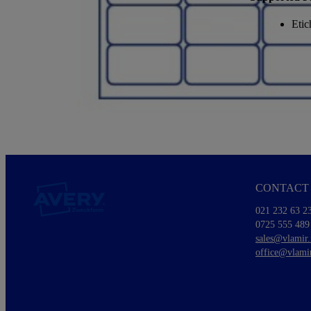
Etic
CONTACT 
021 232 63 2
0725 555 489
sales@vlamir.
office@vlamir