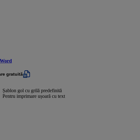
 Word
re gratuită
Șablon gol cu grilă predefinită
Pentru imprimare ușoară cu text