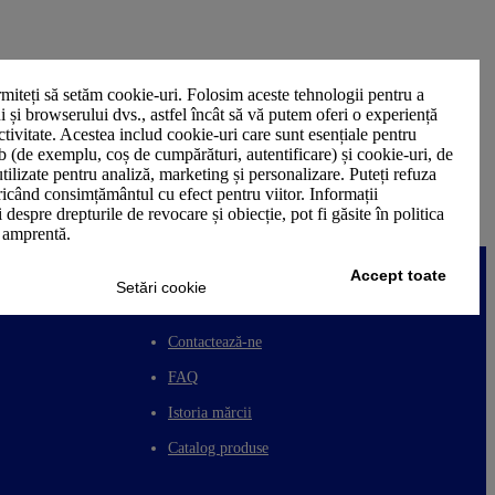
miteți să setăm cookie-uri. Folosim aceste tehnologii pentru a
ui și browserului dvs., astfel încât să vă putem oferi o experiență
ctivitate. Acestea includ cookie-uri care sunt esențiale pentru
b (de exemplu, coș de cumpărături, autentificare) și cookie-uri, de
utilizate pentru analiză, marketing și personalizare. Puteți refuza
oricând consimțământul cu efect pentru viitor. Informații
 despre drepturile de revocare și obiecție, pot fi găsite în politica
n amprentă.
Accept toate
Setări cookie
ASISTENȚĂ CLIENȚI
Contactează-ne
FAQ
Istoria mărcii
Catalog produse