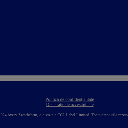
Politica de confidențialitate
F
Declarație de accesibilitate
o
o
t
024 Avery Zweckform, o divizie a CCL Label Limited. Toate drepturile rezerv
e
r