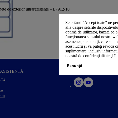
hete de exterior ultrarezistente – L7912-10
Selectând “Accept toate” ne per
afla despre setările dispozitivul
optimă de utilizator, bazată pe a
funcționarea site-ului nostru we
asemenea, de la terți, care sunt 
acest lucru și vă puteți revoca 
suplimentare, inclusiv informații
noastră de confidențialitate și î
Renunță
ASISTENȚĂ
SOCIAL MEDIA
3/24
ro
.ro