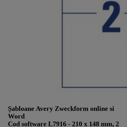
a
g
n
l
a
u
m
m
e
o
n
b
u
i
l
e
Șabloane Avery Zweckform online si
Word
Cod software L7916 - 210 x 148 mm, 2