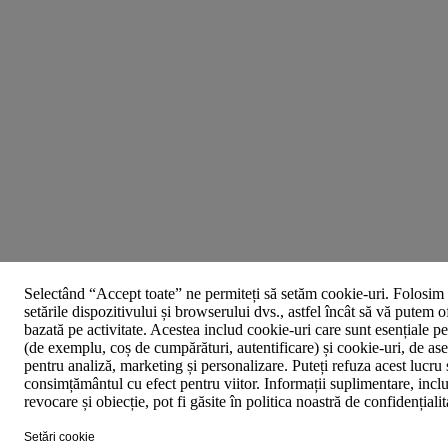
Selectând “Accept toate” ne permiteți să setăm cookie-uri. Folosim 
setările dispozitivului și browserului dvs., astfel încât să vă putem o
bazată pe activitate. Acestea includ cookie-uri care sunt esențiale p
(de exemplu, coș de cumpărături, autentificare) și cookie-uri, de asem
pentru analiză, marketing și personalizare. Puteți refuza acest lucru 
consimțământul cu efect pentru viitor. Informații suplimentare, inclu
revocare și obiecție, pot fi găsite în politica noastră de confidențiali
Setări cookie