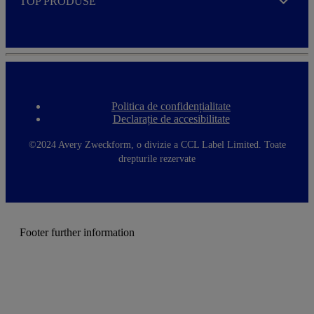
TOP PRODUSE
Expand
Politica de confidențialitate
F
Declarație de accesibilitate
o
o
t
©2024 Avery Zweckform, o divizie a CCL Label Limited. Toate
e
drepturile rezervate
r
m
e
n
u
Footer further information