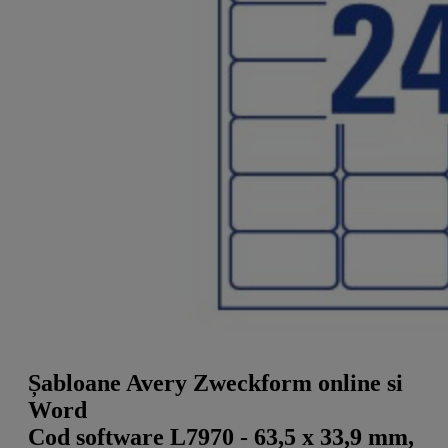
a
g
n
l
a
u
m
m
e
o
n
b
u
i
l
e
Șabloane Avery Zweckform online si
Word
Cod software L7970 - 63,5 x 33,9 mm,