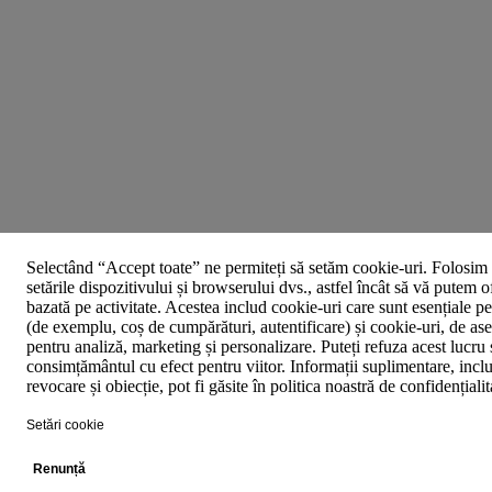
Selectând “Accept toate” ne permiteți să setăm cookie-uri. Folosim 
setările dispozitivului și browserului dvs., astfel încât să vă putem o
bazată pe activitate. Acestea includ cookie-uri care sunt esențiale p
(de exemplu, coș de cumpărături, autentificare) și cookie-uri, de asem
pentru analiză, marketing și personalizare. Puteți refuza acest lucru 
consimțământul cu efect pentru viitor. Informații suplimentare, inclu
revocare și obiecție, pot fi găsite în politica noastră de confidențiali
Setări cookie
Renunță