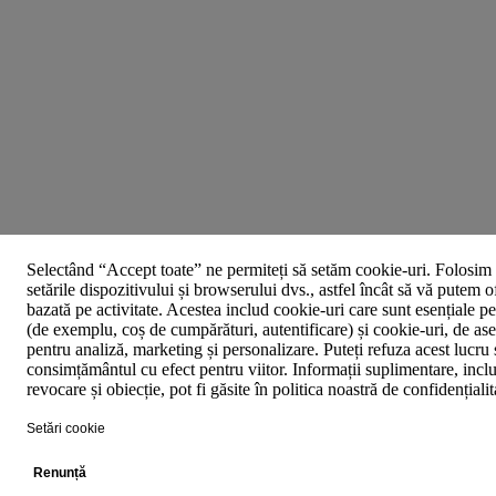
Selectând “Accept toate” ne permiteți să setăm cookie-uri. Folosim 
setările dispozitivului și browserului dvs., astfel încât să vă putem o
bazată pe activitate. Acestea includ cookie-uri care sunt esențiale p
(de exemplu, coș de cumpărături, autentificare) și cookie-uri, de asem
pentru analiză, marketing și personalizare. Puteți refuza acest lucru 
consimțământul cu efect pentru viitor. Informații suplimentare, inclu
revocare și obiecție, pot fi găsite în politica noastră de confidențiali
Setări cookie
Renunță