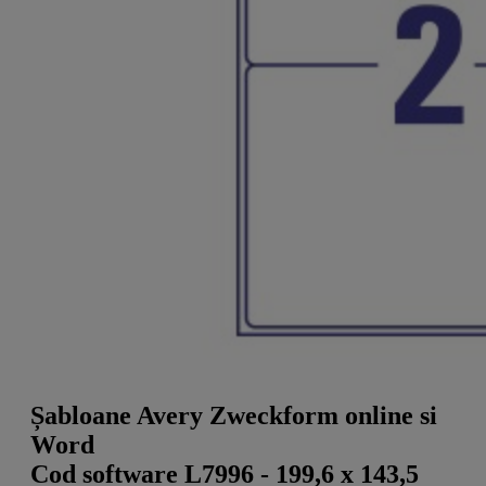
a
g
n
l
a
u
m
m
e
o
n
b
u
i
l
e
Șabloane Avery Zweckform online si
Word
Cod software L7996 - 199,6 x 143,5