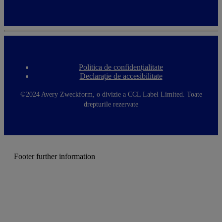
Politica de confidențialitate
F
Declarație de accesibilitate
o
o
t
©2024 Avery Zweckform, o divizie a CCL Label Limited. Toate
e
drepturile rezervate
r
m
e
n
u
Footer further information