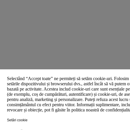
Selectând “Accept toate” ne permiteți să setăm cookie-uri. Folosim 
setările dispozitivului și browserului dvs., astfel încât să vă putem o
bazată pe activitate. Acestea includ cookie-uri care sunt esențiale p
(de exemplu, coș de cumpărături, autentificare) și cookie-uri, de asem
pentru analiză, marketing și personalizare. Puteți refuza acest lucru 
consimțământul cu efect pentru viitor. Informații suplimentare, inclu
revocare și obiecție, pot fi găsite în politica noastră de confidențiali
Setări cookie