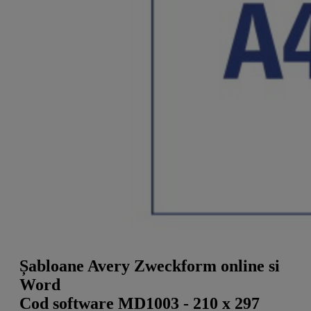
a
g
n
l
a
u
m
m
e
o
n
b
u
i
l
e
Șabloane Avery Zweckform online si
Word
Cod software MD1003 - 210 x 297