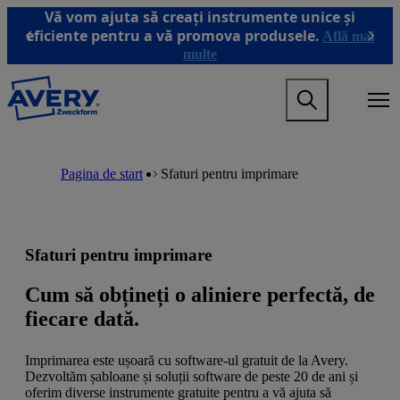
T
Vă vom ajuta să creați instrumente unice și
r
eficiente pentru a vă promova produsele.
Află mai
Previous
Next
e
multe
c
i
M
l
a
a
i
c
n
o
M
B
n
n
a
r
Pagina de start
Sfaturi pentru imprimare
a
ț
i
e
v
i
n
a
i
n
n
d
g
u
a
c
a
t
v
r
Sfaturi pentru imprimare
t
u
i
u
i
l
g
m
o
p
a
b
Cum să obțineți o aliniere perfectă, de
n
r
t
fiecare dată.
m
i
i
e
n
o
g
c
n
Imprimarea este ușoară cu software-ul gratuit de la Avery.
a
i
m
Dezvoltăm șabloane și soluții software de peste 20 de ani și
m
p
e
oferim diverse instrumente gratuite pentru a vă ajuta să
e