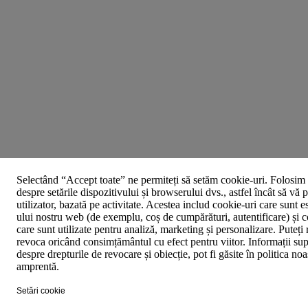
Selectând “Accept toate” ne permiteți să setăm cookie-uri. Folosim a
despre setările dispozitivului și browserului dvs., astfel încât să vă
utilizator, bazată pe activitate. Acestea includ cookie-uri care sunt e
ului nostru web (de exemplu, coș de cumpărături, autentificare) și co
care sunt utilizate pentru analiză, marketing și personalizare. Puteți 
revoca oricând consimțământul cu efect pentru viitor. Informații sup
despre drepturile de revocare și obiecție, pot fi găsite în politica noas
amprentă.
Setări cookie