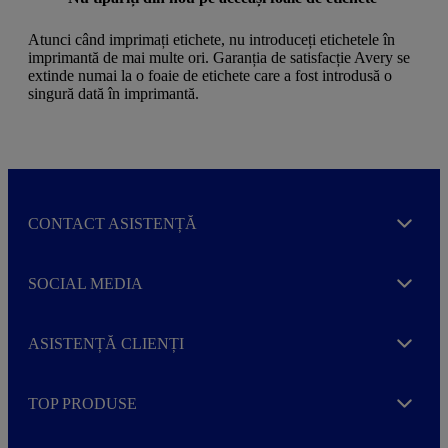
Atunci când imprimați etichete, nu introduceți etichetele în
imprimantă de mai multe ori. Garanția de satisfacție Avery se
extinde numai la o foaie de etichete care a fost introdusă o
singură dată în imprimantă.
CONTACT ASISTENȚĂ
Expand
SOCIAL MEDIA
Expand
ASISTENȚĂ CLIENȚI
Expand
TOP PRODUSE
Expand