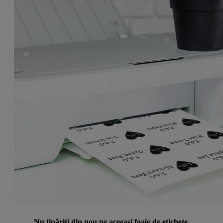
Nu tipăriți din nou pe aceeași foaie de etichete