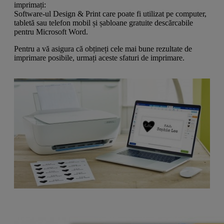
a
g
imprimați:
n
l
a
Software-ul Design & Print care poate fi utilizat pe computer,
u
m
tabletă sau telefon mobil și șabloane gratuite descărcabile
m
e
pentru Microsoft Word.
o
n
b
u
Pentru a vă asigura că obțineți cele mai bune rezultate de
i
imprimare posibile, urmați aceste sfaturi de imprimare.
l
e