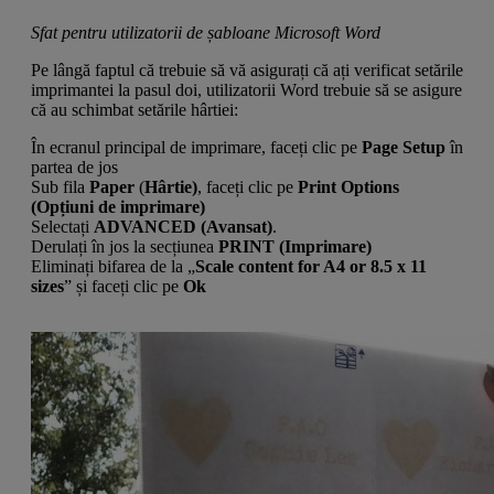
Sfat pentru utilizatorii de șabloane Microsoft Word
Pe lângă faptul că trebuie să vă asigurați că ați verificat setările
imprimantei la pasul doi, utilizatorii Word trebuie să se asigure
că au schimbat setările hârtiei:
În ecranul principal de imprimare, faceți clic pe
Page Setup
în
partea de jos
Sub fila
Paper
(
Hârtie)
, faceți clic pe
Print Options
(Opțiuni de imprimare)
Selectați
ADVANCED (Avansat)
.
Derulați în jos la secțiunea
PRINT (Imprimare)
Eliminați bifarea de la „
Scale content for A4 or 8.5 x 11
sizes
” și faceți clic pe
Ok