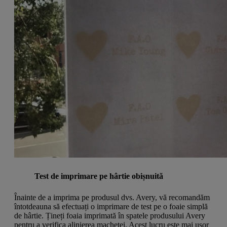
Test de imprimare pe hârtie obișnuită
Înainte de a imprima pe produsul dvs. Avery, vă recomandăm
întotdeauna să efectuați o imprimare de test pe o foaie simplă
de hârtie. Țineți foaia imprimată în spatele produsului Avery
pentru a verifica alinierea machetei. Acest lucru este mai ușor