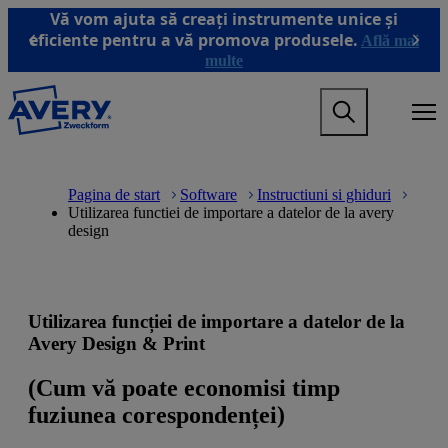
T
Vă vom ajuta să creați instrumente unice și
r
eficiente pentru a vă promova produsele.
Află mai
Previous
Next
e
multe
c
i
M
l
a
a
i
c
n
o
M
B
n
n
a
r
Pagina de start
Software
Instructiuni si ghiduri
a
ț
i
e
Utilizarea functiei de importare a datelor de la avery
v
i
n
a
design
i
n
n
d
g
u
a
c
a
t
v
r
t
u
i
u
i
l
g
m
Utilizarea funcției de importare a datelor de la
o
p
a
b
n
r
t
Avery Design & Print
m
i
i
e
n
o
(Cum vă poate economisi timp
g
c
n
fuziunea corespondenței)
a
i
m
m
p
e
e