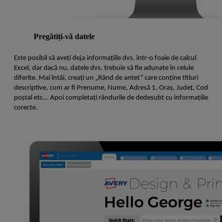
Pregătiți-vă datele
Este posibil să aveți deja informațiile dvs. într-o foaie de calcul
Excel, dar dacă nu, datele dvs. trebuie să fie adunate în celule
diferite. Mai întâi, creați un „Rând de antet” care conține titluri
descriptive, cum ar fi Prenume, Nume, Adresă 1, Oraș, Județ, Cod
poștal etc... Apoi completați rândurile de dedesubt cu informațiile
corecte.