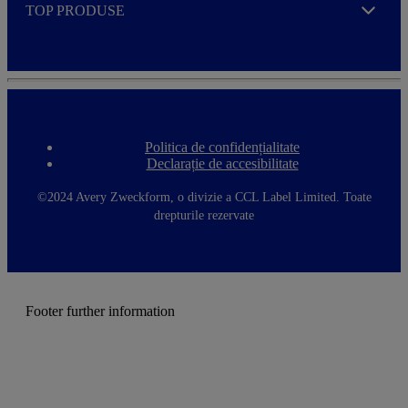
TOP PRODUSE
Expand
Politica de confidențialitate
F
Declarație de accesibilitate
o
o
t
©2024 Avery Zweckform, o divizie a CCL Label Limited. Toate
e
drepturile rezervate
r
m
e
n
u
Footer further information