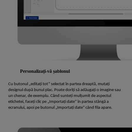
Personalizați-vă șablonul
Cu butonul „editați tot” selectat în partea dreaptă, mutați
designul după bunul plac. Poate doriți să adăugați o imagine sau
un chenar, de exemplu. Când sunteți mulțumit de aspectul
etichetei, faceți clic pe „Importați date” în partea stângă a
ecranului, apoi pe butonul „Importați date” când fila apare.