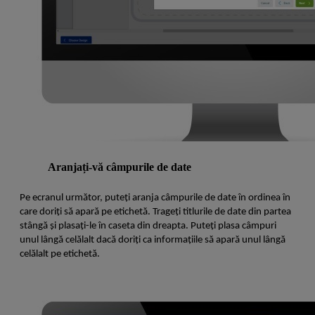
Aranjați-vă câmpurile de date
Pe ecranul următor, puteți aranja câmpurile de date în ordinea în
care doriți să apară pe etichetă. Trageți titlurile de date din partea
stângă și plasați-le în caseta din dreapta. Puteți plasa câmpuri
unul lângă celălalt dacă doriți ca informațiile să apară unul lângă
celălalt pe etichetă.