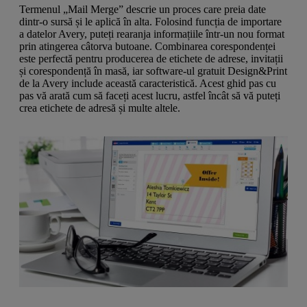
a
g
Termenul „Mail Merge” descrie un proces care preia date
n
l
a
dintr-o sursă și le aplică în alta. Folosind funcția de importare
u
m
a datelor Avery, puteți rearanja informațiile într-un nou format
m
e
prin atingerea câtorva butoane. Combinarea corespondenței
o
n
este perfectă pentru producerea de etichete de adrese, invitații
b
u
și corespondență în masă, iar software-ul gratuit Design&Print
i
de la Avery include această caracteristică. Acest ghid pas cu
l
pas vă arată cum să faceți acest lucru, astfel încât să vă puteți
e
crea etichete de adresă și multe altele.