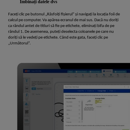
Îmbinați datele dvs
Faceți clic pe butonul „Răsfoiți fișierul” și navigați la locația foii de
calcul pe computer. Va apărea ecranul de mai sus. Dacă nu doriți
ca rândul antet de titluri să fie pe etichete, eliminați bifa de pe
rândul 1. De asemenea, puteți deselecta coloanele pe care nu
doriți să le vedeți pe etichete. Când este gata, faceți clic pe
„Următorul”.