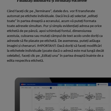
Finalizați îmbinarea și formatați etichetele
Când faceți clic pe „Terminare”, datele dvs. vor fi transferate
automat pe etichete individuale. Dacă încă ați selectat „editați
toate” în partea dreaptă a ecranului, acum vă puteți formata
toate adresele simultan. Pur și simplu evidențiați adresa pe orice
etichetă de pe pânză, apoi schimbați fontul, dimensiunea
acestuia, culoarea sau mutați câmpul de text acolo unde doriți ca
adresele să fie plasate pe etichetă. De asemenea, puteți adăuga
imagini și chenaruri. IMPORTANT: Dacă doriți să faceți modificări
la etichetele individuale (poate dacă o adresă este mai lungă decât
celelalte), faceți clic pe „Editați una” în partea dreaptă înainte de a
edita respectiva etichetă.