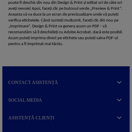
poate fi deschis din nou din Design & Print și editat ori de câte ori
aveți nevoie) Apoi, faceți clic pe butonul verde „Preview & Print”.
Aceasta vă va duce la un ecran de previzualizare unde vă puteți
verifica etichetele. Când sunteți mulțumit, faceți clic din nou pe
„Imprimare”. Design & Print va genera acum un PDF - vă
recomandăm să îl deschideți cu Adobe Acrobat, dacă este posibil.
Acum puteți imprima direct pe etichete sau puteți salva PDF-ul
pentru a fi imprimat mai târziu.
CONTACT ASISTENȚĂ
Expand
SOCIAL MEDIA
Expand
ASISTENȚĂ CLIENȚI
Expand