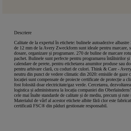
Descriere
Calitate de la expertul în etichete: bulinele autoadezive albastr
de 12 mm de la Avery Zweckform sunt ideale pentru marcare, so
dosare, organizare și programare. 270 de buline de marcare rotu
pachet. Bulinele sunt perfecte pentru programarea întâlnirilor și
calendare de perete, pentru etichetarea anumitor produse sau d
pentru arhivare clară, cu coduri de culori. Think & Care - Ave
neutru din punct de vedere climatic din 2020: emisiile de gaze c
locației sunt compensate de proiecte certificate de protecție a c
fost folosită doar electricitate/gaz verde. Cercetarea, dezvoltarea
logistica și administrarea la locația companiei din Oberlaindern
cele mai înalte standarde de calitate și de mediu, precum și rute 
Materialul de vârf al acestor etichete albite fără clor este fabric
certificată FSC® din păduri gestionate responsabil.