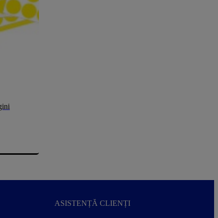
gini
ASISTENȚĂ CLIENȚI