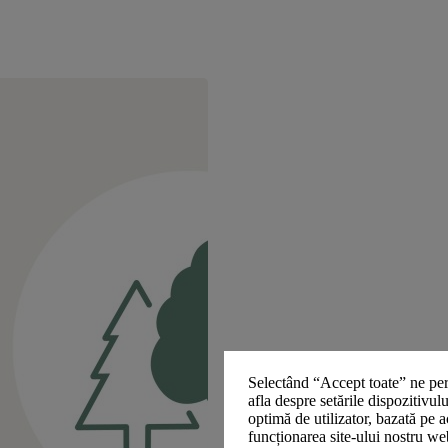
Selectând “Accept toate” ne per
afla despre setările dispozitivul
optimă de utilizator, bazată pe a
funcționarea site-ului nostru we