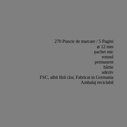
270 Puncte de marcare / 5 Pagini
⌀ 12 mm
pachet mic
rotund
permanent
hârtie
adeziv
FSC, albit fără clor, Fabricat in Germania
Ambalaj reciclabil