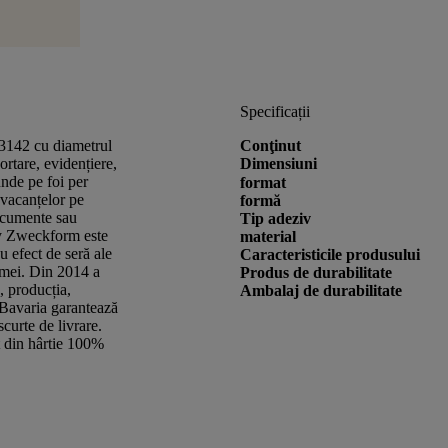
Specificații
e 3142 cu diametrul
Conţinut
rtare, evidențiere,
Dimensiuni
nde pe foi per
format
 vacanțelor pe
formă
ocumente sau
Tip adeziv
ry Zweckform este
material
u efect de seră ale
Caracteristicile produsului
limei. Din 2014 a
Produs de durabilitate
, producția,
Ambalaj de durabilitate
/Bavaria garantează
scurte de livrare.
at din hârtie 100%