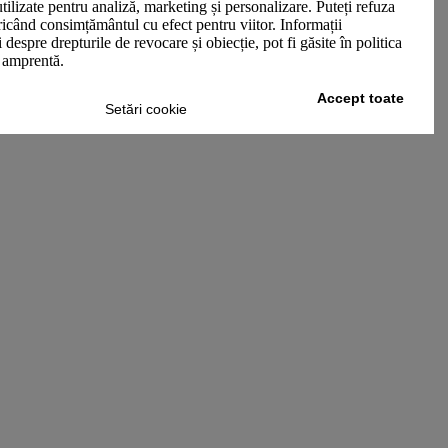
utilizate pentru analiză, marketing și personalizare. Puteți refuza
oricând consimțământul cu efect pentru viitor. Informații
 despre drepturile de revocare și obiecție, pot fi găsite în politica
n amprentă.
Accept toate
Setări cookie