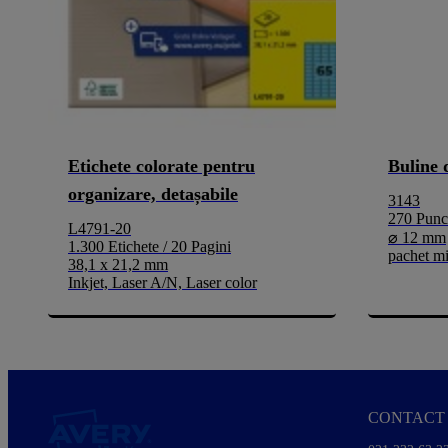
Etichete colorate pentru
Buline 
organizare, detașabile
3143
270 Punct
L4791-20
⌀ 12 mm
1.300 Etichete / 20 Pagini
pachet m
38,1 x 21,2 mm
Inkjet, Laser A/N, Laser color
CONTACT 