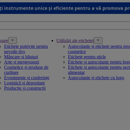
ți instrumente unice și eficiente pentru a vă promova p
toare
Utilizări ale etichetei
Etichete potrivite pentru
Autocolante și etichete pentru pr
nevoile dvs
cosmetice
Mâncare și băuturi
Etichete pentru sticle
Arte și meșteșuguri
Etichete și autocolante pentru bo
Cosmetice și produse de
Etichete și autocolante pentru sec
curățare
alimentar
Evenimente și conferințe
Autocolante și etichete cu logo
Logistică şi depozitare
Producție și construcții