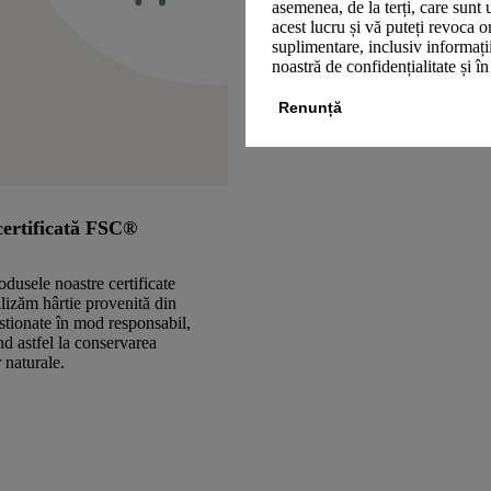
asemenea, de la terți, care sunt 
acest lucru și vă puteți revoca 
suplimentare, inclusiv informații
noastră de confidențialitate și î
Renunță
certificată FSC®
odusele noastre certificate
izăm hârtie provenită din
stionate în mod responsabil,
nd astfel la conservarea
 naturale.