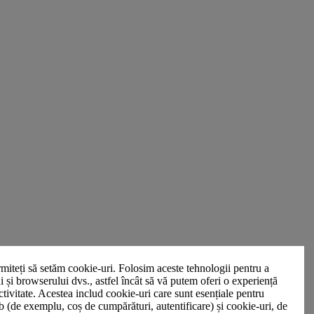
miteți să setăm cookie-uri. Folosim aceste tehnologii pentru a
ui și browserului dvs., astfel încât să vă putem oferi o experiență
ctivitate. Acestea includ cookie-uri care sunt esențiale pentru
b (de exemplu, coș de cumpărături, autentificare) și cookie-uri, de