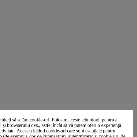
miteți să setăm cookie-uri. Folosim aceste tehnologii pentru a
ui și browserului dvs., astfel încât să vă putem oferi o experiență
ctivitate. Acestea includ cookie-uri care sunt esențiale pentru
b (de exemplu, coș de cumpărături, autentificare) și cookie-uri, de