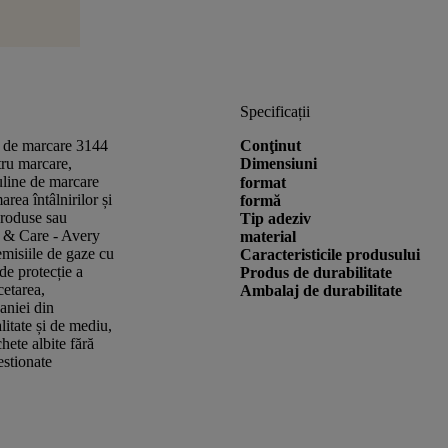
Specificații
ve de marcare 3144
Conţinut
ru marcare,
Dimensiuni
uline de marcare
format
rea întâlnirilor și
formă
produse sau
Tip adeziv
k & Care - Avery
material
misiile de gaze cu
Caracteristicile produsului
de protecție a
Produs de durabilitate
cetarea,
Ambalaj de durabilitate
aniei din
itate și de mediu,
hete albite fără
estionate