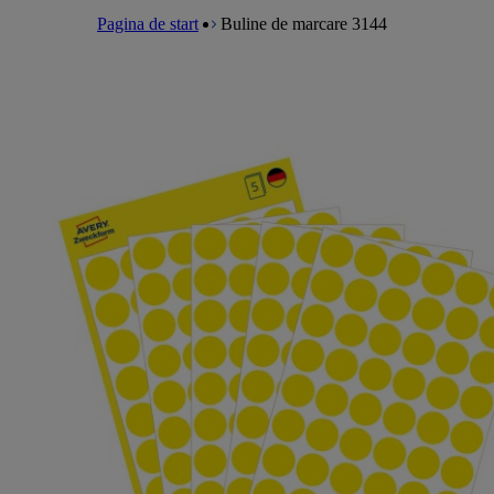
a
m
e
l
Pagina de start
Buline de marcare 3144
e
a
n
d
u
c
r
u
m
b