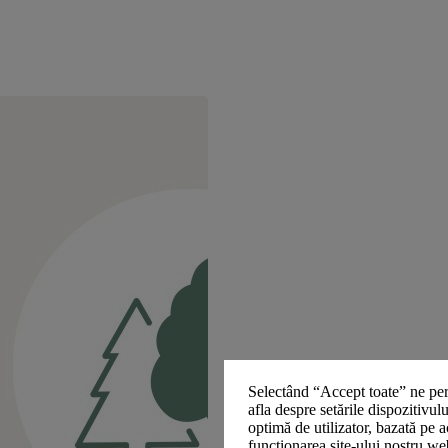
Selectând “Accept toate” ne per
afla despre setările dispozitivul
optimă de utilizator, bazată pe a
funcționarea site-ului nostru we