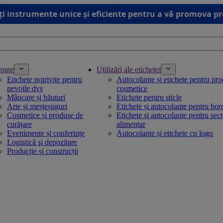
ți instrumente unice și eficiente pentru a vă promova p
toare
Utilizări ale etichetei
Etichete potrivite pentru
Autocolante și etichete pentru pr
nevoile dvs
cosmetice
Mâncare și băuturi
Etichete pentru sticle
Arte și meșteșuguri
Etichete și autocolante pentru bo
Cosmetice și produse de
Etichete și autocolante pentru sec
curățare
alimentar
Evenimente și conferințe
Autocolante și etichete cu logo
Logistică şi depozitare
Producție și construcții