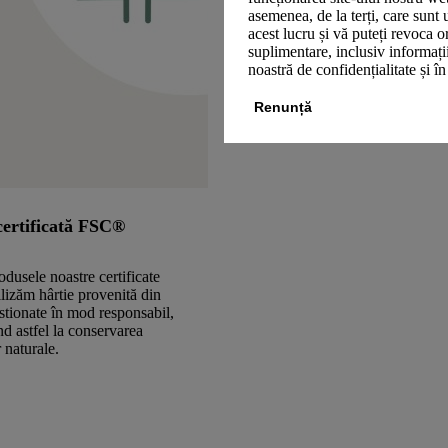
asemenea, de la terți, care sunt 
acest lucru și vă puteți revoca 
suplimentare, inclusiv informații
noastră de confidențialitate și î
Renunță
certificată FSC®
odusele noastre certificate
izăm hârtie provenită din
stionate în mod responsabil,
nd astfel la conservarea
 naturale.