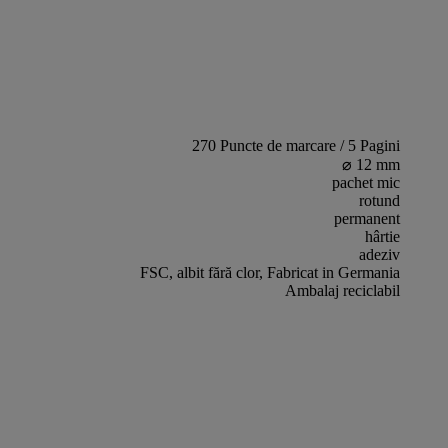
270 Puncte de marcare / 5 Pagini
⌀ 12 mm
pachet mic
rotund
permanent
hârtie
adeziv
FSC, albit fără clor, Fabricat in Germania
Ambalaj reciclabil