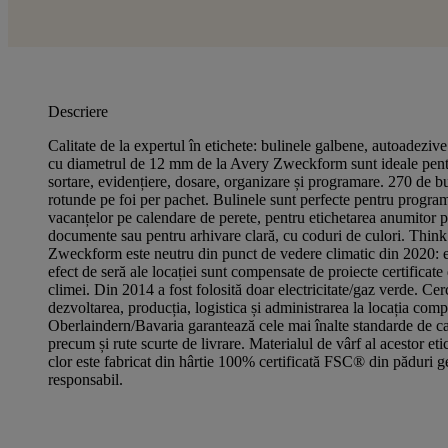
Descriere
Calitate de la expertul în etichete: bulinele galbene, autoadezi
cu diametrul de 12 mm de la Avery Zweckform sunt ideale pent
sortare, evidențiere, dosare, organizare și programare. 270 de b
rotunde pe foi per pachet. Bulinele sunt perfecte pentru programa
vacanțelor pe calendare de perete, pentru etichetarea anumitor 
documente sau pentru arhivare clară, cu coduri de culori. Thin
Zweckform este neutru din punct de vedere climatic din 2020: e
efect de seră ale locației sunt compensate de proiecte certificate 
climei. Din 2014 a fost folosită doar electricitate/gaz verde. Cer
dezvoltarea, producția, logistica și administrarea la locația comp
Oberlaindern/Bavaria garantează cele mai înalte standarde de cal
precum și rute scurte de livrare. Materialul de vârf al acestor etic
clor este fabricat din hârtie 100% certificată FSC® din păduri g
responsabil.