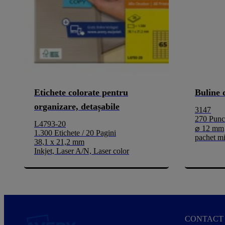
Etichete colorate pentru
Buline 
organizare, detașabile
3147
270 Punct
L4793-20
⌀ 12 mm
1.300 Etichete / 20 Pagini
pachet m
38,1 x 21,2 mm
Inkjet, Laser A/N, Laser color
CONTACT 