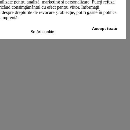
utilizate pentru analiză, marketing și personalizare. Puteți refuza
oricând consimțământul cu efect pentru viitor. Informații
 despre drepturile de revocare și obiecție, pot fi găsite în politica
n amprentă.
Accept toate
Setări cookie