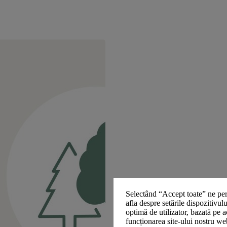
Selectând “Accept toate” ne per
afla despre setările dispozitivul
optimă de utilizator, bazată pe a
funcționarea site-ului nostru we