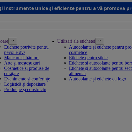
ți instrumente unice și eficiente pentru a vă promova p
toare
Utilizări ale etichetei
Etichete potrivite pentru
Autocolante și etichete pentru pr
nevoile dvs
cosmetice
Mâncare și băuturi
Etichete pentru sticle
Arte și meșteșuguri
Etichete și autocolante pentru bo
Cosmetice și produse de
Etichete și autocolante pentru sec
curățare
alimentar
Evenimente și conferințe
Autocolante și etichete cu logo
Logistică şi depozitare
Producție și construcții