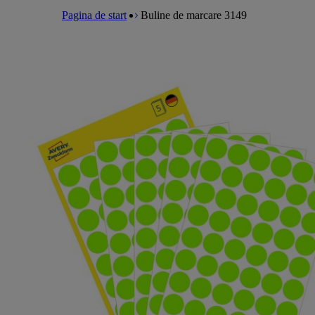
a
m
e
l
Pagina de start
Buline de marcare 3149
e
a
n
d
u
c
r
u
m
b