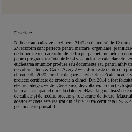
Descriere
Bulinele autoadezive verzi neon 3149 cu diametrul de 12 mm d
Zweckform sunt perfecte pentru marcare, organizare, planificare
de buline de marcare rotunde pe foi per pachet. bulinele cu neo
pentru programarea întâlnirilor și vacanțelor pe calendare de per
etichetarea anumitor produse sau documente sau pentru arhivare
de culori. Think & Care - Avery Zweckform este neutru din pu
climatic din 2020: emisiile de gaze cu efect de seră ale locației
proiecte certificate de protecție a climei. Din 2014 a fost folosit
electricitate/gaz verde. Cercetarea, dezvoltarea, producția, logis
la locația companiei din Oberlaindern/Bavaria garantează cele m
de calitate și de mediu, precum și rute scurte de livrare. Material
acestor etichete este realizat din hârtie 100% certificată FSC® d
gestionate responsabil.