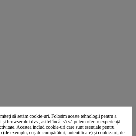
miteți să setăm cookie-uri. Folosim aceste tehnologii pentru a
ui și browserului dvs., astfel încât să vă putem oferi o experiență
ctivitate. Acestea includ cookie-uri care sunt esențiale pentru
b (de exemplu, coș de cumpărături, autentificare) și cookie-uri, de