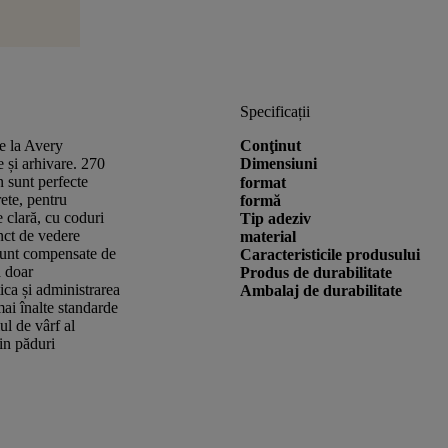
Specificații
e la Avery
Conţinut
 și arhivare. 270
Dimensiuni
n sunt perfecte
format
ete, pentru
formă
 clară, cu coduri
Tip adeziv
nct de vedere
material
 sunt compensate de
Caracteristicile produsului
ă doar
Produs de durabilitate
tica și administrarea
Ambalaj de durabilitate
ai înalte standarde
ul de vârf al
in păduri