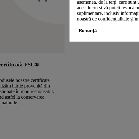
asemenea, de la terți, care sunt 
acest lucru și vă puteți revoca 
suplimentare, inclusiv informații
noastră de confidențialitate și î
Renunță
certificată FSC®
odusele noastre certificate
izăm hârtie provenită din
stionate în mod responsabil,
nd astfel la conservarea
 naturale.