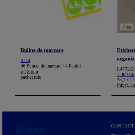
Buline de marcare
Etichet
organiz
3174
96 Puncte de marcare / 4 Pagini
L4792-2
⌀ 18 mm
1.300 Eti
pachet mic
38,1 x 2
Inkjet, L
CONTACT 