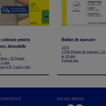
e colorate pentru
Buline de marcare
are, detașabile
3374
1.056 Puncte de marcare / 22
0
⌀ 18 mm
chete / 20 Pagini
Format mic
1,2 mm
aser A/N, Laser color
ASISTENȚĂ
SOCIAL MEDIA