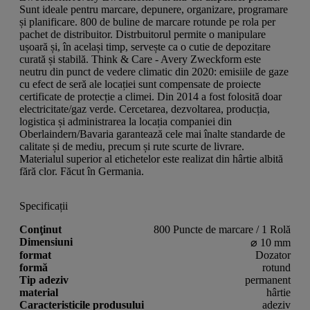
Sunt ideale pentru marcare, depunere, organizare, programare
și planificare. 800 de buline de marcare rotunde pe rola per
pachet de distribuitor. Distrbuitorul permite o manipulare
ușoară și, în același timp, servește ca o cutie de depozitare
curată și stabilă. Think & Care - Avery Zweckform este
neutru din punct de vedere climatic din 2020: emisiile de gaze
cu efect de seră ale locației sunt compensate de proiecte
certificate de protecție a climei. Din 2014 a fost folosită doar
electricitate/gaz verde. Cercetarea, dezvoltarea, producția,
logistica și administrarea la locația companiei din
Oberlaindern/Bavaria garantează cele mai înalte standarde de
calitate și de mediu, precum și rute scurte de livrare.
Materialul superior al etichetelor este realizat din hârtie albită
fără clor. Făcut în Germania.
Specificații
Conţinut
800 Puncte de marcare / 1 Rolă
Dimensiuni
⌀ 10 mm
format
Dozator
formă
rotund
Tip adeziv
permanent
material
hârtie
Caracteristicile produsului
adeziv