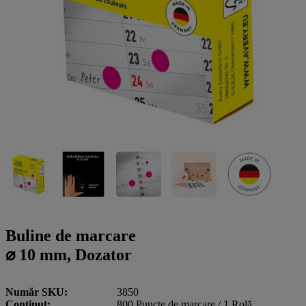
a
g
n
l
a
u
m
m
e
o
n
b
u
i
l
e
Buline de marcare
⌀ 10 mm, Dozator
Număr SKU
3850
Conţinut
800 Puncte de marcare / 1 Rolă