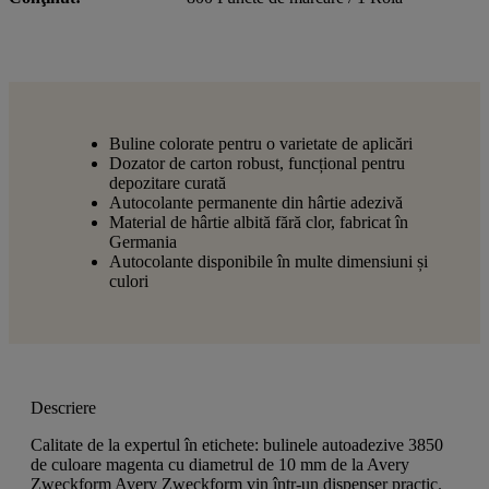
Buline colorate pentru o varietate de aplicări
Dozator de carton robust, funcțional pentru
depozitare curată
Autocolante permanente din hârtie adezivă
Material de hârtie albită fără clor, fabricat în
Germania
Autocolante disponibile în multe dimensiuni și
culori
Descriere
Calitate de la expertul în etichete: bulinele autoadezive 3850
de culoare magenta cu diametrul de 10 mm de la Avery
Zweckform Avery Zweckform vin într-un dispenser practic.