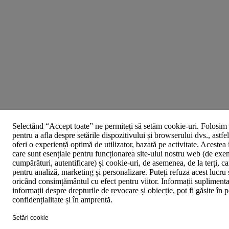
Selectând “Accept toate” ne permiteți să setăm cookie-uri. Folosim 
pentru a afla despre setările dispozitivului și browserului dvs., astfe
oferi o experiență optimă de utilizator, bazată pe activitate. Acestea
care sunt esențiale pentru funcționarea site-ului nostru web (de exe
cumpărături, autentificare) și cookie-uri, de asemenea, de la terți, car
pentru analiză, marketing și personalizare. Puteți refuza acest lucru 
oricând consimțământul cu efect pentru viitor. Informații suplimenta
informații despre drepturile de revocare și obiecție, pot fi găsite în p
confidențialitate și în amprentă.
Setări cookie