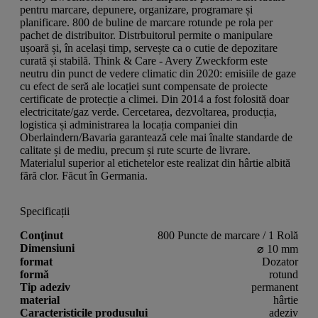
pentru marcare, depunere, organizare, programare și
planificare. 800 de buline de marcare rotunde pe rola per
pachet de distribuitor. Distrbuitorul permite o manipulare
ușoară și, în același timp, servește ca o cutie de depozitare
curată și stabilă. Think & Care - Avery Zweckform este
neutru din punct de vedere climatic din 2020: emisiile de gaze
cu efect de seră ale locației sunt compensate de proiecte
certificate de protecție a climei. Din 2014 a fost folosită doar
electricitate/gaz verde. Cercetarea, dezvoltarea, producția,
logistica și administrarea la locația companiei din
Oberlaindern/Bavaria garantează cele mai înalte standarde de
calitate și de mediu, precum și rute scurte de livrare.
Materialul superior al etichetelor este realizat din hârtie albită
fără clor. Făcut în Germania.
Specificații
Conţinut
800 Puncte de marcare / 1 Rolă
Dimensiuni
⌀ 10 mm
format
Dozator
formă
rotund
Tip adeziv
permanent
material
hârtie
Caracteristicile produsului
adeziv