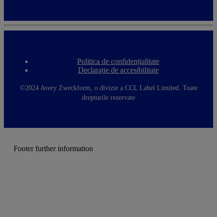
Politica de confidențialitate
F
Declarație de accesibilitate
o
o
t
©2024 Avery Zweckform, o divizie a CCL Label Limited. Toate
e
drepturile rezervate
r
m
e
n
u
Footer further information