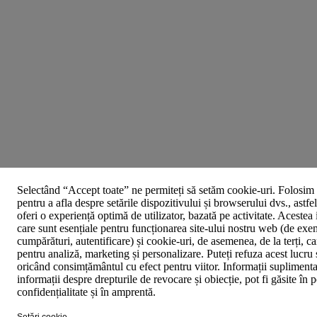
Selectând “Accept toate” ne permiteți să setăm cookie-uri. Folosim 
pentru a afla despre setările dispozitivului și browserului dvs., astfe
oferi o experiență optimă de utilizator, bazată pe activitate. Acestea
care sunt esențiale pentru funcționarea site-ului nostru web (de exe
cumpărături, autentificare) și cookie-uri, de asemenea, de la terți, car
pentru analiză, marketing și personalizare. Puteți refuza acest lucru 
oricând consimțământul cu efect pentru viitor. Informații suplimenta
informații despre drepturile de revocare și obiecție, pot fi găsite în p
confidențialitate și în amprentă.