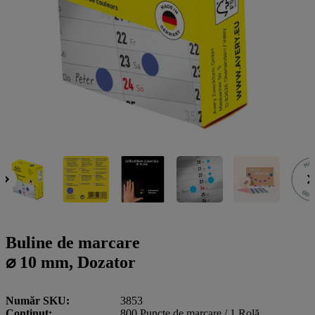
a
g
n
l
a
u
m
m
e
o
n
b
u
i
l
e
Buline de marcare
⌀ 10 mm, Dozator
Număr SKU
3853
Conţinut
800 Puncte de marcare / 1 Rolă