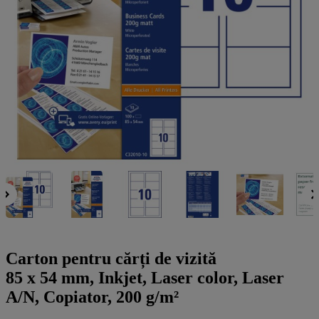
a
g
n
l
a
u
m
m
e
o
n
b
u
i
l
e
Carton pentru cărți de vizită
85 x 54 mm, Inkjet, Laser color, Laser
A/N, Copiator, 200 g/m²