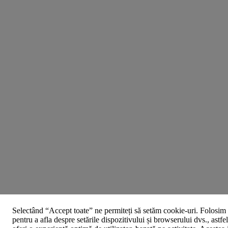
Selectând “Accept toate” ne permiteți să setăm cookie-uri. Folosim 
pentru a afla despre setările dispozitivului și browserului dvs., astfe