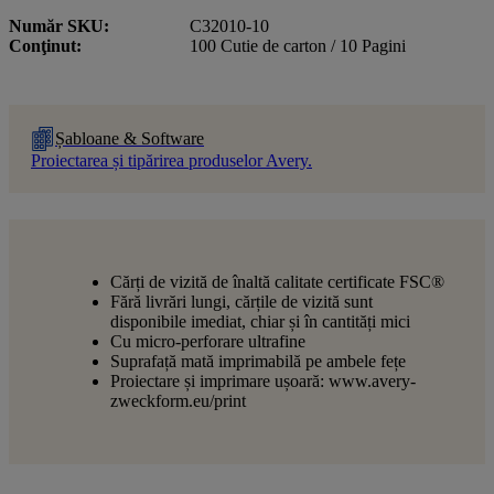
Număr SKU
C32010-10
Conţinut
100 Cutie de carton / 10 Pagini
Șabloane & Software
Proiectarea și tipărirea produselor Avery.
Cărți de vizită de înaltă calitate certificate FSC®
Fără livrări lungi, cărțile de vizită sunt
disponibile imediat, chiar și în cantități mici
Cu micro-perforare ultrafine
Suprafață mată imprimabilă pe ambele fețe
Proiectare și imprimare ușoară: www.avery-
zweckform.eu/print