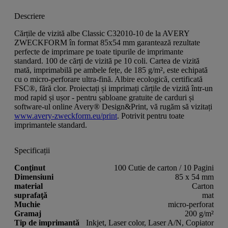
Descriere
Cărțile de vizită albe Classic C32010-10 de la AVERY
ZWECKFORM în format 85x54 mm garantează rezultate
perfecte de imprimare pe toate tipurile de imprimante
standard. 100 de cărți de vizită pe 10 coli. Cartea de vizită
mată, imprimabilă pe ambele fețe, de 185 g/m², este echipată
cu o micro-perforare ultra-fină. Albire ecologică, certificată
FSC®, fără clor. Proiectați și imprimați cărțile de vizită într-un
mod rapid și ușor - pentru șabloane gratuite de carduri și
software-ul online Avery® Design&Print, vă rugăm să vizitați
www.avery-zweckform.eu/print
. Potrivit pentru toate
imprimantele standard.
Specificații
Conţinut
100 Cutie de carton / 10 Pagini
Dimensiuni
85 x 54 mm
material
Carton
suprafaţă
mat
Muchie
micro-perforat
Gramaj
200 g/m²
Tip de imprimantă
Inkjet, Laser color, Laser A/N, Copiator