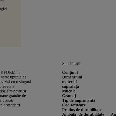
ogiei
Specificații
WECKFORM în
Conţinut
toate tipurile de
Dimensiuni
 vizită cu o singură
material
brevetate
suprafaţă
. Proiectați și
Muchie
loane gratuite de
Gramaj
 vizitați
Tip de imprimantă
tele standard.
Cod software
Produs de durabilitate
Ambalaj de durabilitate
Amb