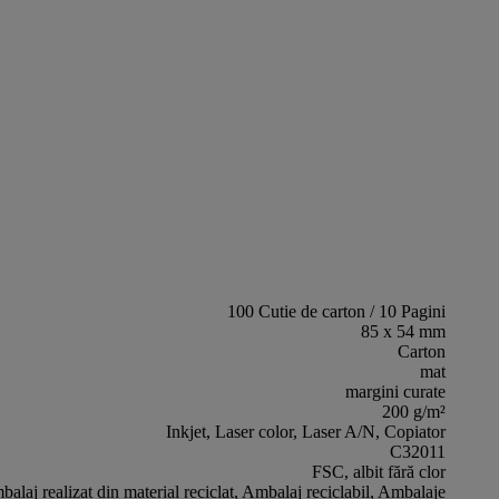
100 Cutie de carton / 10 Pagini
85 x 54 mm
Carton
mat
margini curate
200 g/m²
Inkjet, Laser color, Laser A/N, Copiator
C32011
FSC, albit fără clor
alaj realizat din material reciclat, Ambalaj reciclabil, Ambalaje