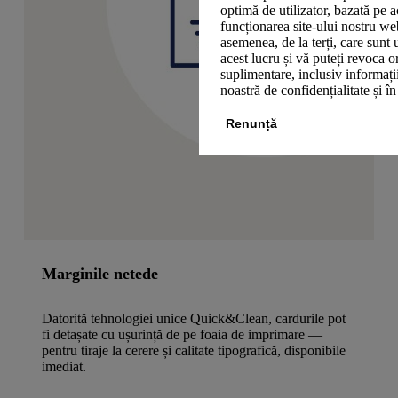
optimă de utilizator, bazată pe a
funcționarea site-ului nostru we
asemenea, de la terți, care sunt 
acest lucru și vă puteți revoca 
suplimentare, inclusiv informații
noastră de confidențialitate și î
Renunță
Marginile netede
Datorită tehnologiei unice Quick&Clean, cardurile pot
fi detașate cu ușurință de pe foaia de imprimare —
pentru tiraje la cerere și calitate tipografică, disponibile
imediat.