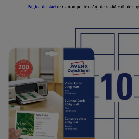
a
m
e
l
Pagina de start
Carton pentru cărți de vizită calitate 
e
a
n
d
u
c
r
u
m
b