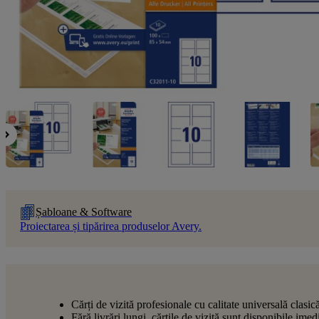
Șabloane & Software
Proiectarea și tipărirea produselor Avery.
Cărți de vizită profesionale cu calitate universală clasic
Fără livrări lungi, cărțile de vizită sunt disponibile imedi