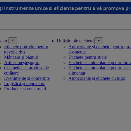
ți instrumente unice și eficiente pentru a vă promova p
toare
Utilizări ale etichetei
Etichete potrivite pentru
Autocolante și etichete pentru pr
nevoile dvs
cosmetice
Mâncare și băuturi
Etichete pentru sticle
Arte și meșteșuguri
Etichete și autocolante pentru bo
Cosmetice și produse de
Etichete și autocolante pentru sec
curățare
alimentar
Evenimente și conferințe
Autocolante și etichete cu logo
Logistică şi depozitare
Producție și construcții