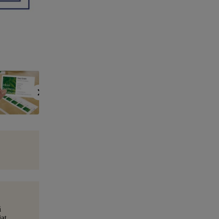
ă
at,