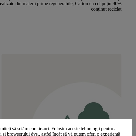
realizate din materii prime regenerabile, Carton cu cel puțin 90%
conținut reciclat
miteți să setăm cookie-uri. Folosim aceste tehnologii pentru a
ui și browserului dvs., astfel încât să vă putem oferi o experiență