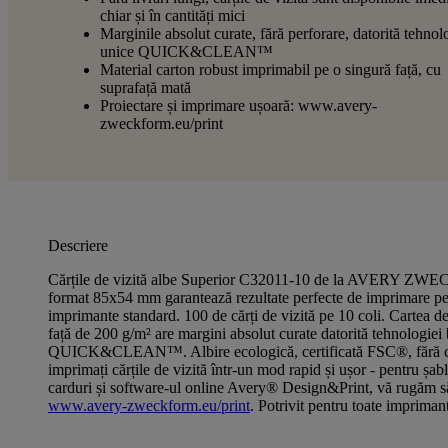
chiar și în cantități mici
Marginile absolut curate, fără perforare, datorită tehnol
unice QUICK&CLEAN™
Material carton robust imprimabil pe o singură față, cu
suprafață mată
Proiectare și imprimare ușoară: www.avery-
zweckform.eu/print
Descriere
Cărțile de vizită albe Superior C32011-10 de la AVERY Z
format 85x54 mm garantează rezultate perfecte de imprimare pe 
imprimante standard. 100 de cărți de vizită pe 10 coli. Cartea de
față de 200 g/m² are margini absolut curate datorită tehnologiei 
QUICK&CLEAN™. Albire ecologică, certificată FSC®, fără clor
imprimați cărțile de vizită într-un mod rapid și ușor - pentru șab
carduri și software-ul online Avery® Design&Print, vă rugăm să
www.avery-zweckform.eu/print
. Potrivit pentru toate impriman