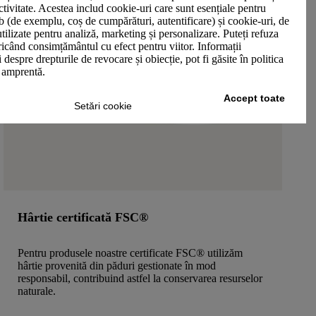
ctivitate. Acestea includ cookie-uri care sunt esențiale pentru
b (de exemplu, coș de cumpărături, autentificare) și cookie-uri, de
utilizate pentru analiză, marketing și personalizare. Puteți refuza
oricând consimțământul cu efect pentru viitor. Informații
 despre drepturile de revocare și obiecție, pot fi găsite în politica
n amprentă.
Accept toate
Setări cookie
Hârtie certificată FSC®
Pentru produsele noastre certificate FSC® utilizăm
hârtie provenită din păduri gestionate în mod
responsabil, contribuind astfel la conservarea resurselor
naturale.