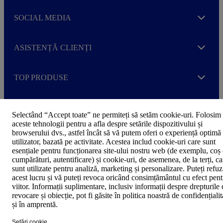
SOCIAL MEDIA
Expand
ASISTENȚĂ CLIENȚI
Expand
TOP PRODUSE
Expand
Selectând “Accept toate” ne permiteți să setăm cookie-uri. Folosim
aceste tehnologii pentru a afla despre setările dispozitivului și
browserului dvs., astfel încât să vă putem oferi o experiență optimă
utilizator, bazată pe activitate. Acestea includ cookie-uri care sunt
esențiale pentru funcționarea site-ului nostru web (de exemplu, coș
Politica de confidențialitate
F
cumpărături, autentificare) și cookie-uri, de asemenea, de la terți, ca
Declarație de accesibilitate
o
sunt utilizate pentru analiză, marketing și personalizare. Puteți refu
o
acest lucru și vă puteți revoca oricând consimțământul cu efect pent
t
©2024 Avery Zweckform, o divizie a CCL Label Limited. Toate
viitor. Informații suplimentare, inclusiv informații despre drepturile
e
drepturile rezervate
revocare și obiecție, pot fi găsite în politica noastră de confidențialit
r
și în amprentă.
m
e
Setări cookie