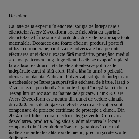
Descriere
Calitate de la expertul în etichete: soluția de îndepărtare a
etichetelor Avery Zweckform poate îndepărta cu ușurință
etichetele de hârtie și reziduurile de adeziv de pe aproape toate
materialele. Deoarece este foarte eficient, produsul poate fi
utilizat cu moderație, iar duza de pulverizare fină permite
efectuarea unei dozări exacte fără murdărire, protejând mediul
și clima pe termen lung. Ingredientul activ se evaporă rapid și
fără a lăsa reziduuri – etichetele autoadezive pot fi astfel
îndepărtate curat și fără efort, fără a lăsa în urmă o peliculă
uleioasă neplăcută. Aplicare: Pulverizați soluția de îndepărtare
a etichetelor pe întreaga suprafață a etichetei de hârtie, lăsați-o
să acționeze aproximativ 2 minute și apoi îndepărtați eticheta.
Testați într-un loc ascuns înainte de aplicare. Think & Care -
Avery Zweckform este neutru din punct de vedere climatic
din 2020: emisiile de gaze cu efect de seră ale locației sunt
compensate de proiecte certificate de protecție a climei. Din
2014 a fost folosită doar electricitate/gaz verde. Cercetarea,
dezvoltarea, producția, logistica și administrarea la locația
companiei din Oberlaindern/Bavaria garantează cele mai
înalte standarde de calitate și de mediu, precum și rute scurte
de livrare.