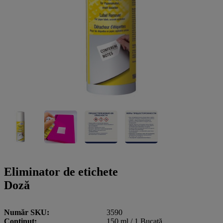
a
g
n
l
a
u
m
m
e
o
n
b
u
i
l
e
Eliminator de etichete
Doză
Număr SKU
3590
Conţinut
150 ml / 1 Bucată