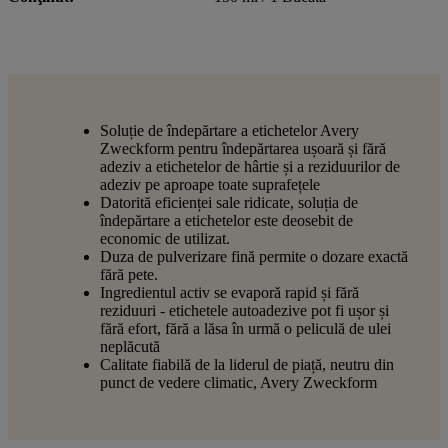
Soluție de îndepărtare a etichetelor Avery
Zweckform pentru îndepărtarea ușoară și fără
adeziv a etichetelor de hârtie și a reziduurilor de
adeziv pe aproape toate suprafețele
Datorită eficienței sale ridicate, soluția de
îndepărtare a etichetelor este deosebit de
economic de utilizat.
Duza de pulverizare fină permite o dozare exactă
fără pete.
Ingredientul activ se evaporă rapid și fără
reziduuri - etichetele autoadezive pot fi ușor și
fără efort, fără a lăsa în urmă o peliculă de ulei
neplăcută
Calitate fiabilă de la liderul de piață, neutru din
punct de vedere climatic, Avery Zweckform