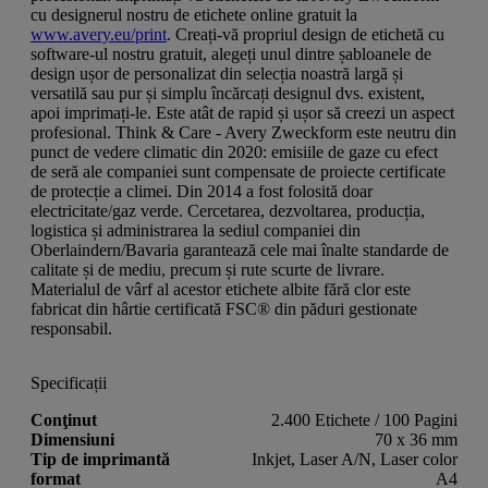
cu designerul nostru de etichete online gratuit la
www.avery.eu/print
. Creați-vă propriul design de etichetă cu
software-ul nostru gratuit, alegeți unul dintre șabloanele de
design ușor de personalizat din selecția noastră largă și
versatilă sau pur și simplu încărcați designul dvs. existent,
apoi imprimați-le. Este atât de rapid și ușor să creezi un aspect
profesional. Think & Care - Avery Zweckform este neutru din
punct de vedere climatic din 2020: emisiile de gaze cu efect
de seră ale companiei sunt compensate de proiecte certificate
de protecție a climei. Din 2014 a fost folosită doar
electricitate/gaz verde. Cercetarea, dezvoltarea, producția,
logistica și administrarea la sediul companiei din
Oberlaindern/Bavaria garantează cele mai înalte standarde de
calitate și de mediu, precum și rute scurte de livrare.
Materialul de vârf al acestor etichete albite fără clor este
fabricat din hârtie certificată FSC® din păduri gestionate
responsabil.
Specificații
Conţinut
2.400 Etichete / 100 Pagini
Dimensiuni
70 x 36 mm
Tip de imprimantă
Inkjet, Laser A/N, Laser color
format
A4