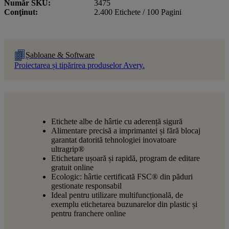
Număr SKU
3475
Conţinut
2.400 Etichete / 100 Pagini
Șabloane & Software
Proiectarea și tipărirea produselor Avery.
Etichete albe de hârtie cu aderență sigură
Alimentare precisă a imprimantei și fără blocaj
garantat datorită tehnologiei inovatoare
ultragrip®
Etichetare ușoară și rapidă, program de editare
gratuit online
Ecologic: hârtie certificată FSC® din păduri
gestionate responsabil
Ideal pentru utilizare multifuncțională, de
exemplu etichetarea buzunarelor din plastic și
pentru franchere online