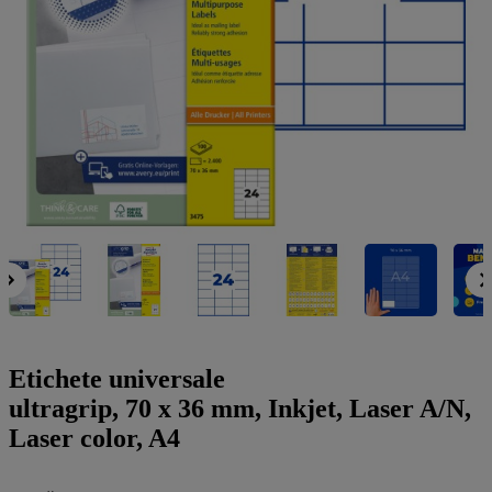
a
g
n
l
a
u
m
m
e
o
n
b
u
i
l
e
Etichete universale
ultragrip, 70 x 36 mm, Inkjet, Laser A/N,
Laser color, A4