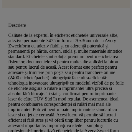
Descriere
Calitate de la expertul în etichete: etichetele universale albe,
adezive permanente 3475 în format 70x36mm de la Avery
Zweckform cu adeziv fiabil și cu aderență puternică și
permanentă pe hârtie, carton, sticlă și multe materiale sintetice
standard. Etichetele sunt soluția premium pentru etichetarea
fișierelor, documentelor și pentru multe alte aplicări la birou
sau pentru lucrul de acasă. Acest format este perfect pentru
adresare și trimitere prin poștă sau pentru franchere online
(2400 etichete/pachet). ultragrip® face ultra-eficientă:
tehnologia inovatoare ultragrip® cu modelul vizibil de pe foile
de etichete asigură o rulare a imprimantei ultra precisă și
absolut fără blocaje. Testat și confirmat pentru imprimante
laser de către TÜV Süd în mod regulat. De asemenea, ideal
pentru combinarea corespondenței și rulări mai mari ale
imprimantei. Potrivit pentru toate imprimantele standard cu
laser și cu jet de cerneală. Acest lucru vă permite să lucrați
eficient și fără stres și vă oferă timp liber pentru lucrurile cu
adevărat importante. Imprimați-vă ideile – simplu și
profesional: imprimați-vă etichetele de la Avery Zweckform