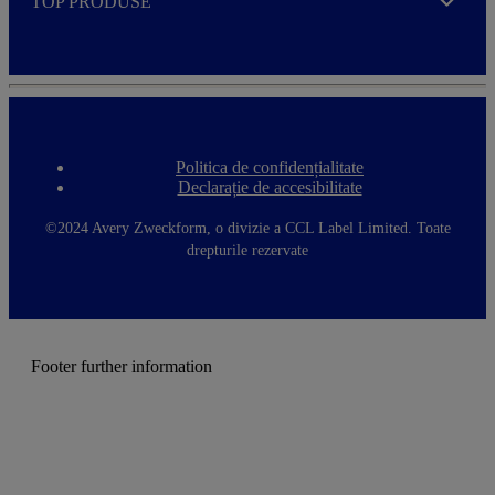
TOP PRODUSE
Expand
Politica de confidențialitate
F
Declarație de accesibilitate
o
o
t
©2024 Avery Zweckform, o divizie a CCL Label Limited. Toate
e
drepturile rezervate
r
m
e
n
u
Footer further information