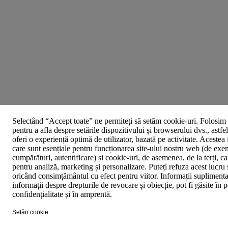
Selectând “Accept toate” ne permiteți să setăm cookie-uri. Folosim 
pentru a afla despre setările dispozitivului și browserului dvs., astfe
oferi o experiență optimă de utilizator, bazată pe activitate. Acestea
care sunt esențiale pentru funcționarea site-ului nostru web (de exe
cumpărături, autentificare) și cookie-uri, de asemenea, de la terți, car
pentru analiză, marketing și personalizare. Puteți refuza acest lucru 
oricând consimțământul cu efect pentru viitor. Informații suplimenta
informații despre drepturile de revocare și obiecție, pot fi găsite în p
confidențialitate și în amprentă.
Setări cookie