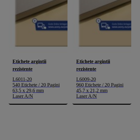
Etichete argintii
Etichete argintii
rezistente
rezistente
L6011-20
L6009-20
540 Etichete / 20 Pagini
960 Etichete / 20 Pagini
63,5 x 29,6 mm
45,7 x 21,2 mm
Laser A/N
Laser A/N