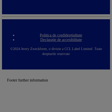
Politica de confidențialitate
F
Declarație de accesibilitate
o
o
t
©2024 Avery Zweckform, o divizie a CCL Label Limited. Toate
e
drepturile rezervate
r
m
e
n
u
Footer further information