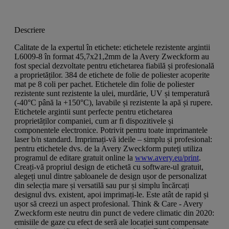
Descriere
Calitate de la expertul în etichete: etichetele rezistente argintii
L6009-8 în format 45,7x21,2mm de la Avery Zweckform au
fost special dezvoltate pentru etichetarea fiabilă și profesională
a proprietăților. 384 de etichete de folie de poliester acoperite
mat pe 8 coli per pachet. Etichetele din folie de poliester
rezistente sunt rezistente la ulei, murdărie, UV și temperatură
(-40°C până la +150°C), lavabile și rezistente la apă și rupere.
Etichetele argintii sunt perfecte pentru etichetarea
proprietăților companiei, cum ar fi dispozitivele și
componentele electronice. Potrivit pentru toate imprimantele
laser b/n standard. Imprimați-vă ideile – simplu și profesional:
pentru etichetele dvs. de la Avery Zweckform puteți utiliza
programul de editare gratuit online la
www.avery.eu/print
.
Creați-vă propriul design de etichetă cu software-ul gratuit,
alegeți unul dintre șabloanele de design ușor de personalizat
din selecția mare și versatilă sau pur și simplu încărcați
designul dvs. existent, apoi imprimați-le. Este atât de rapid și
ușor să creezi un aspect profesional. Think & Care - Avery
Zweckform este neutru din punct de vedere climatic din 2020:
emisiile de gaze cu efect de seră ale locației sunt compensate