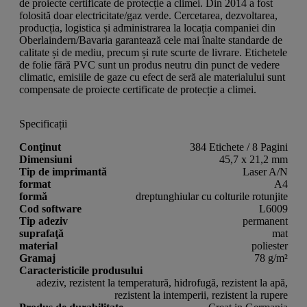
de proiecte certificate de protecție a climei. Din 2014 a fost
folosită doar electricitate/gaz verde. Cercetarea, dezvoltarea,
producția, logistica și administrarea la locația companiei din
Oberlaindern/Bavaria garantează cele mai înalte standarde de
calitate și de mediu, precum și rute scurte de livrare. Etichetele
de folie fără PVC sunt un produs neutru din punct de vedere
climatic, emisiile de gaze cu efect de seră ale materialului sunt
compensate de proiecte certificate de protecție a climei.
Specificații
Conţinut
384 Etichete / 8 Pagini
Dimensiuni
45,7 x 21,2 mm
Tip de imprimantă
Laser A/N
format
A4
formă
dreptunghiular cu colturile rotunjite
Cod software
L6009
Tip adeziv
permanent
suprafaţă
mat
material
poliester
Gramaj
78 g/m²
Caracteristicile produsului
adeziv, rezistent la temperatură, hidrofugă, rezistent la apă,
rezistent la intemperii, rezistent la rupere