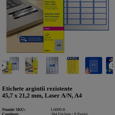
a
g
n
l
a
u
m
m
e
o
n
b
u
i
l
e
Etichete argintii rezistente
45,7 x 21,2 mm, Laser A/N, A4
Număr SKU
L6009-8
Conţinut
384 Etichete / 8 Pagini