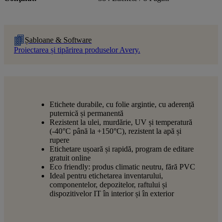
Șabloane & Software
Proiectarea și tipărirea produselor Avery.
Etichete durabile, cu folie argintie, cu aderență
puternică și permanentă
Rezistent la ulei, murdărie, UV și temperatură
(-40°C până la +150°C), rezistent la apă și
rupere
Etichetare ușoară și rapidă, program de editare
gratuit online
Eco friendly: produs climatic neutru, fără PVC
Ideal pentru etichetarea inventarului,
componentelor, depozitelor, raftului și
dispozitivelor IT în interior și în exterior