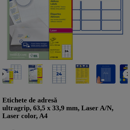
a
g
n
l
a
u
m
m
e
o
n
b
u
i
l
e
Etichete de adresă
ultragrip, 63,5 x 33,9 mm, Laser A/N,
Laser color, A4