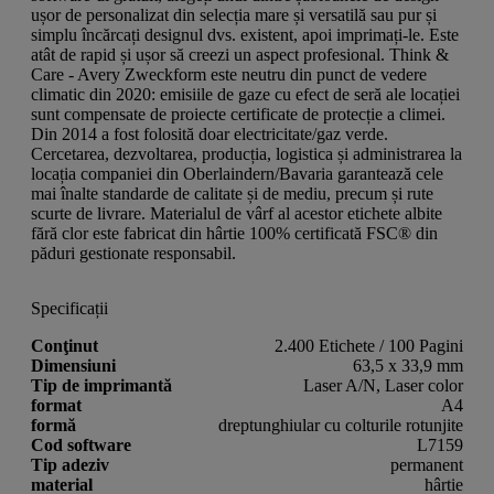
ușor de personalizat din selecția mare și versatilă sau pur și
simplu încărcați designul dvs. existent, apoi imprimați-le. Este
atât de rapid și ușor să creezi un aspect profesional. Think &
Care - Avery Zweckform este neutru din punct de vedere
climatic din 2020: emisiile de gaze cu efect de seră ale locației
sunt compensate de proiecte certificate de protecție a climei.
Din 2014 a fost folosită doar electricitate/gaz verde.
Cercetarea, dezvoltarea, producția, logistica și administrarea la
locația companiei din Oberlaindern/Bavaria garantează cele
mai înalte standarde de calitate și de mediu, precum și rute
scurte de livrare. Materialul de vârf al acestor etichete albite
fără clor este fabricat din hârtie 100% certificată FSC® din
păduri gestionate responsabil.
Specificații
Conţinut
2.400 Etichete / 100 Pagini
Dimensiuni
63,5 x 33,9 mm
Tip de imprimantă
Laser A/N, Laser color
format
A4
formă
dreptunghiular cu colturile rotunjite
Cod software
L7159
Tip adeziv
permanent
material
hârtie