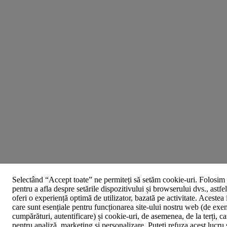
Selectând “Accept toate” ne permiteți să setăm cookie-uri. Folosim 
pentru a afla despre setările dispozitivului și browserului dvs., astfe
oferi o experiență optimă de utilizator, bazată pe activitate. Acestea
care sunt esențiale pentru funcționarea site-ului nostru web (de exe
cumpărături, autentificare) și cookie-uri, de asemenea, de la terți, car
pentru analiză, marketing și personalizare. Puteți refuza acest lucru 