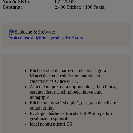
Număr SKU
L7159-100
Conţinut
2.400 Etichete / 100 Pagini
Șabloane & Software
Proiectarea și tipărirea produselor Avery.
Etichete albe de hârtie cu aderență sigură.
Material de etichetă foarte puternic cu
caracteristică QuickPEEL
Alimentare precisă a imprimantei și fără blocaj
garantat datorită tehnologiei inovatoare
ultragrip®
Etichetare ușoară și rapidă, program de editare
gratuit online
Ecologic: hârtie certificată FSC® din păduri
gestionate responsabil
Ideal pentru plicuri C6