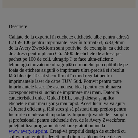
Descriere
Calitate de la expertul în etichete: etichetele albe pentru adresă
L7159-100 pentru imprimante laser în format 63,5x33,9mm
de la Avery Zweckform sunt potrivite, de exemplu, ca etichete
de adresă pentru plicuri C6. 2400 de etichete de adresă per
pachet pe 100 de coli. ultragrip® te face ultra-eficient:
tehnologia inovatoare ultragrip® cu modelul perceptibil de pe
foaia de etichete asigură o imprimare ultra-precisă și absolut
fără blocaje. Testat și confirmat în mod regulat pentru
imprimantele laser de către TÜV Süd. Potrivit pentru toate
imprimantele laser. De asemenea, ideal pentru combinarea
corespondenței și lucrări de imprimare mai mari. Datorită
caracteristicii unice QuickPEEL, puteți detașa și aplica
etichetele mult mai ușor și mai rapid. Acest lucru vă va ajuta
să lucrați eficient și fără stres și să păstrați timp prețios pentru
lucrurile cu adevărat importante. Imprimați-vă ideile – simplu
și profesional: pentru etichetele dvs. de la Avery Zweckform
puteți utiliza programul de editare gratuit online la
www.avery.eu/print
. Creați-vă propriul design de etichetă cu
software-ul gratuit, alegeți unul dintre șabloanele de design