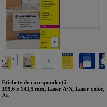
a
g
n
l
a
u
m
m
e
o
n
b
u
i
l
e
Etichete de corespondență
199,6 x 143,5 mm, Laser A/N, Laser color,
A4