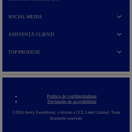
Expand
SOCIAL MEDIA
Expand
ASISTENȚĂ CLIENȚI
Expand
TOP PRODUSE
Expand
Politica de confidențialitate
F
Declarație de accesibilitate
o
o
t
©2024 Avery Zweckform, o divizie a CCL Label Limited. Toate
e
drepturile rezervate
r
m