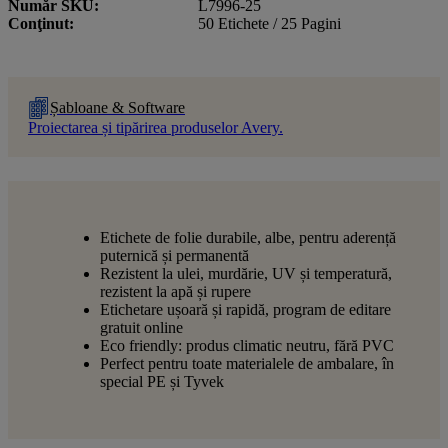
Număr SKU
L7996-25
Conţinut
50 Etichete / 25 Pagini
Șabloane & Software
Proiectarea și tipărirea produselor Avery.
Etichete de folie durabile, albe, pentru aderență
puternică și permanentă
Rezistent la ulei, murdărie, UV și temperatură,
rezistent la apă și rupere
Etichetare ușoară și rapidă, program de editare
gratuit online
Eco friendly: produs climatic neutru, fără PVC
Perfect pentru toate materialele de ambalare, în
special PE și Tyvek