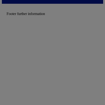
e
n
u
Footer further information