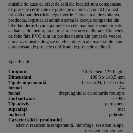
emisiile de gaze cu efect de seră ale locației sunt compensate
de proiecte certificate de protecție a climei. Din 2014 a fost
folosită doar electricitate/gaz verde. Cercetarea, dezvoltarea,
producția, logistica și administrarea la locația companiei din
Oberlaindern/Bavaria garantează cele mai înalte standarde de
calitate și de mediu, precum și rute scurte de livrare. Etichetele
de folie fără PVC sunt un produs neutru din punct de vedere
climatic, emisiile de gaze cu efect de seră ale materialului sunt
compensate de proiecte certificate de protecție a climei.
Specificații
Conţinut
50 Etichete / 25 Pagini
Dimensiuni
199,6 x 143,5 mm
Tip de imprimantă
Laser A/N, Laser color
format
A4
formă
dreptunghiular cu colturile rotunjite
Cod software
L7996
Tip adeziv
permanent
suprafaţă
mat
material
poliester
Caracteristicile produsului
adeziv, rezistent la temperatură, hidrofugă, rezistent la apă,
rezistent la intemperii