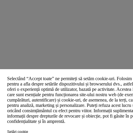
Selectând “Accept toate” ne permiteți să setăm cookie-uri. Folosim 
pentru a afla despre setările dispozitivului și browserului dvs., astfe
oferi o experiență optimă de utilizator, bazată pe activitate. Acestea
care sunt esențiale pentru funcționarea site-ului nostru web (de exe
cumpărături, autentificare) și cookie-uri, de asemenea, de la terți, car
pentru analiză, marketing și personalizare. Puteți refuza acest lucru 
oricând consimțământul cu efect pentru viitor. Informații suplimenta
informații despre drepturile de revocare și obiecție, pot fi găsite în p
confidențialitate și în amprentă.
Setări cookie