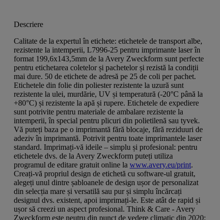
Descriere
Calitate de la expertul în etichete: etichetele de transport albe,
rezistente la intemperii, L7996-25 pentru imprimante laser în
format 199,6x143,5mm de la Avery Zweckform sunt perfecte
pentru etichetarea coletelor și pachetelor și rezistă la condiții
mai dure. 50 de etichete de adresă pe 25 de coli per pachet.
Etichetele din folie din poliester rezistente la uzură sunt
rezistente la ulei, murdărie, UV și temperatură (-20°C până la
+80°C) și rezistente la apă și rupere. Etichetele de expediere
sunt potrivite pentru materiale de ambalare rezistente la
intemperii, în special pentru plicuri din polietilenă sau tyvek.
Vă puteți baza pe o imprimantă fără blocaje, fără reziduuri de
adeziv în imprimantă. Potrivit pentru toate imprimantele laser
standard. Imprimați-vă ideile – simplu și profesional: pentru
etichetele dvs. de la Avery Zweckform puteți utiliza
programul de editare gratuit online la
www.avery.eu/print
.
Creați-vă propriul design de etichetă cu software-ul gratuit,
alegeți unul dintre șabloanele de design ușor de personalizat
din selecția mare și versatilă sau pur și simplu încărcați
designul dvs. existent, apoi imprimați-le. Este atât de rapid și
ușor să creezi un aspect profesional. Think & Care - Avery
Zweckform este neutru din punct de vedere climatic din 2020: