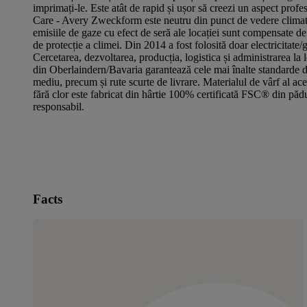
imprimați-le. Este atât de rapid și ușor să creezi un aspect prof
Care - Avery Zweckform este neutru din punct de vedere climat
emisiile de gaze cu efect de seră ale locației sunt compensate de 
de protecție a climei. Din 2014 a fost folosită doar electricitate/
Cercetarea, dezvoltarea, producția, logistica și administrarea la
din Oberlaindern/Bavaria garantează cele mai înalte standarde de
mediu, precum și rute scurte de livrare. Materialul de vârf al aces
fără clor este fabricat din hârtie 100% certificată FSC® din pădu
responsabil.
Facts