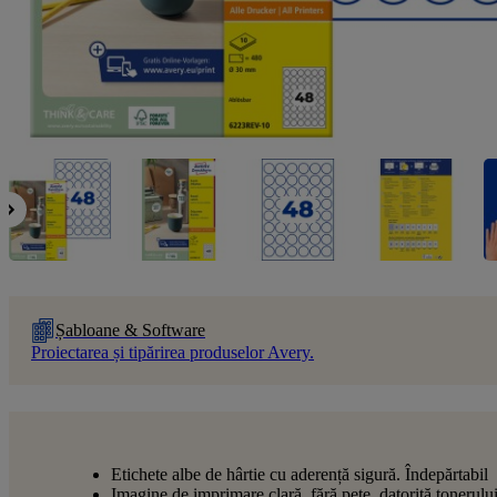
Șabloane & Software
Proiectarea și tipărirea produselor Avery.
Etichete albe de hârtie cu aderență sigură. Îndepărtabil
Imagine de imprimare clară, fără pete, datorită tonerulu