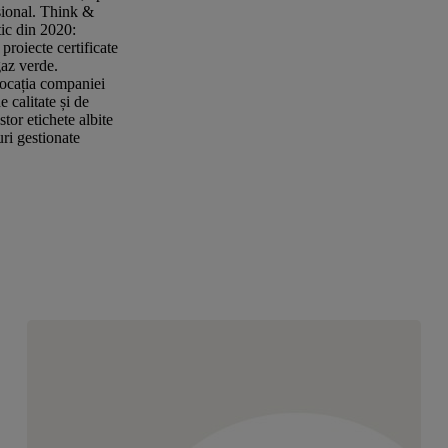
esional. Think &
ic din 2020:
proiecte certificate
gaz verde.
 locația companiei
 calitate și de
tor etichete albite
ri gestionate