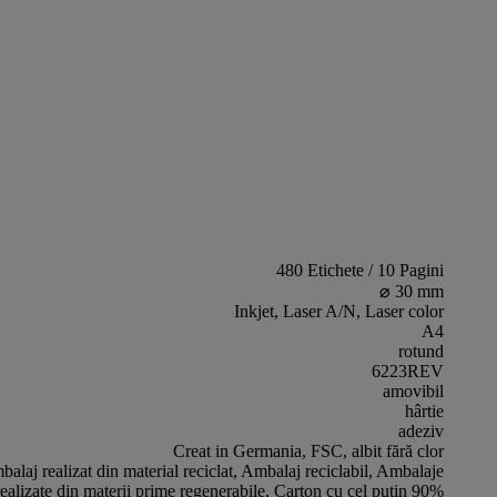
480 Etichete / 10 Pagini
⌀ 30 mm
Inkjet, Laser A/N, Laser color
A4
rotund
6223REV
amovibil
hârtie
adeziv
Creat in Germania, FSC, albit fără clor
alaj realizat din material reciclat, Ambalaj reciclabil, Ambalaje
realizate din materii prime regenerabile, Carton cu cel puțin 90%