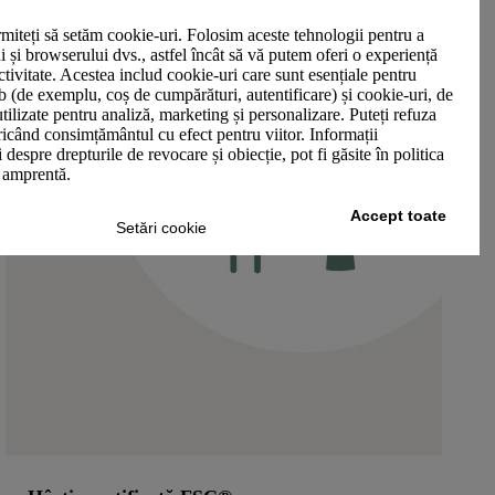
miteți să setăm cookie-uri. Folosim aceste tehnologii pentru a
ui și browserului dvs., astfel încât să vă putem oferi o experiență
ctivitate. Acestea includ cookie-uri care sunt esențiale pentru
b (de exemplu, coș de cumpărături, autentificare) și cookie-uri, de
utilizate pentru analiză, marketing și personalizare. Puteți refuza
oricând consimțământul cu efect pentru viitor. Informații
 despre drepturile de revocare și obiecție, pot fi găsite în politica
n amprentă.
Accept toate
Setări cookie