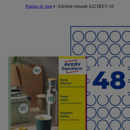
a
m
e
l
Pagina de start
Etichete rotunde 6223REV-10
e
a
n
d
u
c
r
u
m
b