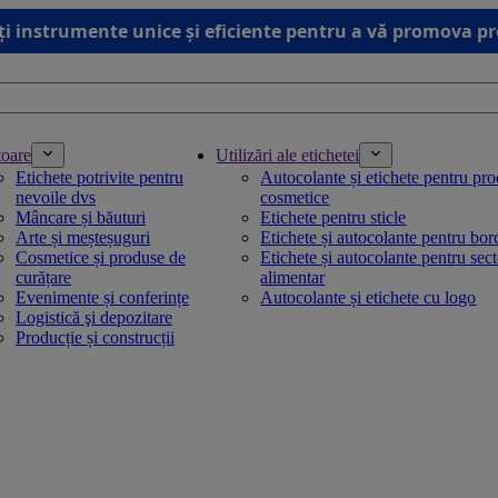
ți instrumente unice și eficiente pentru a vă promova p
toare
Utilizări ale etichetei
Etichete potrivite pentru
Autocolante și etichete pentru pr
nevoile dvs
cosmetice
Mâncare și băuturi
Etichete pentru sticle
Arte și meșteșuguri
Etichete și autocolante pentru bo
Cosmetice și produse de
Etichete și autocolante pentru sec
curățare
alimentar
Evenimente și conferințe
Autocolante și etichete cu logo
Logistică şi depozitare
Producție și construcții