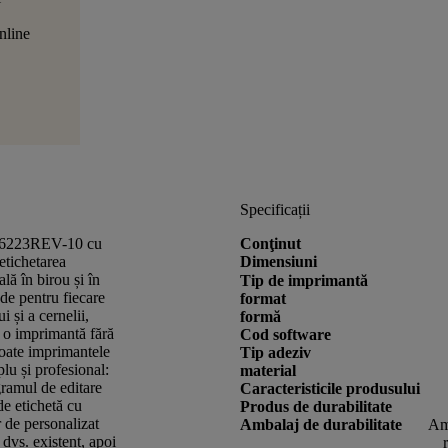
nline
Specificații
ile 6223REV-10 cu
Conţinut
etichetarea
Dimensiuni
lă în birou și în
Tip de imprimantă
nde pentru fiecare
format
 și a cernelii,
formă
e o imprimantă fără
Cod software
toate imprimantele
Tip adeziv
plu și profesional:
material
gramul de editare
Caracteristicile produsului
de etichetă cu
Produs de durabilitate
r de personalizat
Ambalaj de durabilitate
Amb
 dvs. existent, apoi