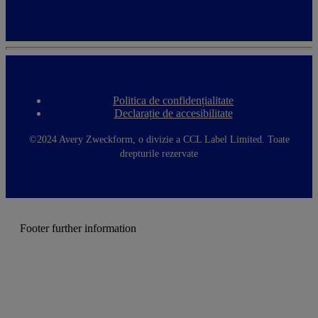
Politica de confidențialitate
F
Declarație de accesibilitate
o
o
t
©2024 Avery Zweckform, o divizie a CCL Label Limited. Toate
e
drepturile rezervate
r
m
e
n
u
Footer further information