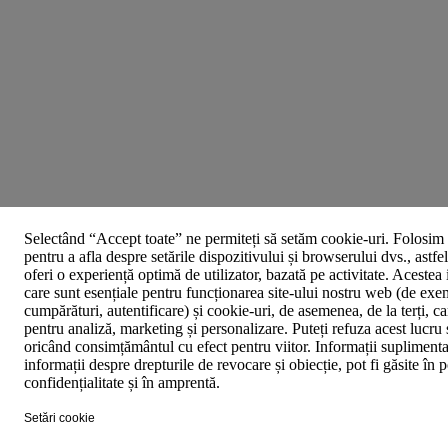
Selectând “Accept toate” ne permiteți să setăm cookie-uri. Folosim 
pentru a afla despre setările dispozitivului și browserului dvs., astfe
oferi o experiență optimă de utilizator, bazată pe activitate. Acestea
care sunt esențiale pentru funcționarea site-ului nostru web (de exe
cumpărături, autentificare) și cookie-uri, de asemenea, de la terți, car
pentru analiză, marketing și personalizare. Puteți refuza acest lucru 
oricând consimțământul cu efect pentru viitor. Informații suplimenta
informații despre drepturile de revocare și obiecție, pot fi găsite în p
confidențialitate și în amprentă.
Setări cookie