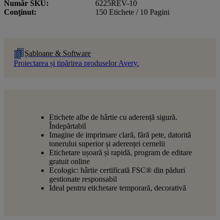
Număr SKU
6225REV-10
Conţinut
150 Etichete / 10 Pagini
Șabloane & Software
Proiectarea și tipărirea produselor Avery.
Etichete albe de hârtie cu aderență sigură.
Îndepărtabil
Imagine de imprimare clară, fără pete, datorită
tonerului superior și aderenței cernelii
Etichetare ușoară și rapidă, program de editare
gratuit online
Ecologic: hârtie certificată FSC® din păduri
gestionate responsabil
Ideal pentru etichetare temporară, decorativă