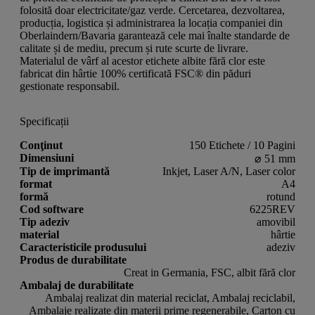
folosită doar electricitate/gaz verde. Cercetarea, dezvoltarea,
producția, logistica și administrarea la locația companiei din
Oberlaindern/Bavaria garantează cele mai înalte standarde de
calitate și de mediu, precum și rute scurte de livrare.
Materialul de vârf al acestor etichete albite fără clor este
fabricat din hârtie 100% certificată FSC® din păduri
gestionate responsabil.
Specificații
Conţinut
150 Etichete / 10 Pagini
Dimensiuni
⌀ 51 mm
Tip de imprimantă
Inkjet, Laser A/N, Laser color
format
A4
formă
rotund
Cod software
6225REV
Tip adeziv
amovibil
material
hârtie
Caracteristicile produsului
adeziv
Produs de durabilitate
Creat in Germania, FSC, albit fără clor
Ambalaj de durabilitate
Ambalaj realizat din material reciclat, Ambalaj reciclabil,
Ambalaje realizate din materii prime regenerabile, Carton cu