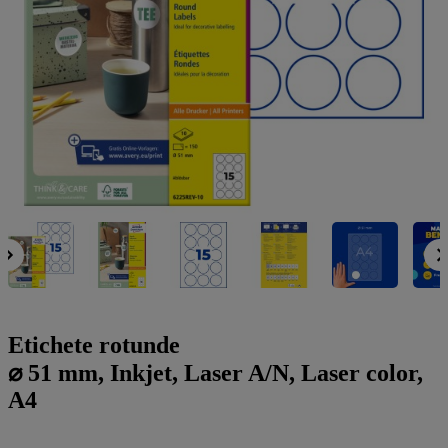
a
g
n
l
a
u
m
m
e
o
n
b
u
i
l
e
Etichete rotunde
⌀ 51 mm, Inkjet, Laser A/N, Laser color,
A4