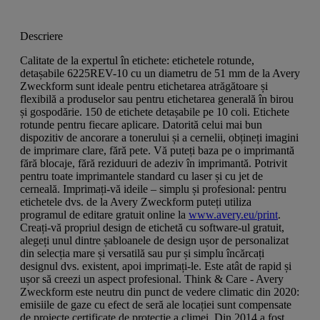
Descriere
Calitate de la expertul în etichete: etichetele rotunde,
detașabile 6225REV-10 cu un diametru de 51 mm de la Avery
Zweckform sunt ideale pentru etichetarea atrăgătoare și
flexibilă a produselor sau pentru etichetarea generală în birou
și gospodărie. 150 de etichete detașabile pe 10 coli. Etichete
rotunde pentru fiecare aplicare. Datorită celui mai bun
dispozitiv de ancorare a tonerului și a cernelii, obțineți imagini
de imprimare clare, fără pete. Vă puteți baza pe o imprimantă
fără blocaje, fără reziduuri de adeziv în imprimantă. Potrivit
pentru toate imprimantele standard cu laser și cu jet de
cerneală. Imprimați-vă ideile – simplu și profesional: pentru
etichetele dvs. de la Avery Zweckform puteți utiliza
programul de editare gratuit online la
www.avery.eu/print
.
Creați-vă propriul design de etichetă cu software-ul gratuit,
alegeți unul dintre șabloanele de design ușor de personalizat
din selecția mare și versatilă sau pur și simplu încărcați
designul dvs. existent, apoi imprimați-le. Este atât de rapid și
ușor să creezi un aspect profesional. Think & Care - Avery
Zweckform este neutru din punct de vedere climatic din 2020:
emisiile de gaze cu efect de seră ale locației sunt compensate
de proiecte certificate de protecție a climei. Din 2014 a fost