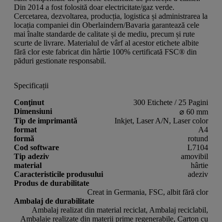
Din 2014 a fost folosită doar electricitate/gaz verde.
Cercetarea, dezvoltarea, producția, logistica și administrarea la
locația companiei din Oberlaindern/Bavaria garantează cele
mai înalte standarde de calitate și de mediu, precum și rute
scurte de livrare. Materialul de vârf al acestor etichete albite
fără clor este fabricat din hârtie 100% certificată FSC® din
păduri gestionate responsabil.
Specificații
Conţinut
300 Etichete / 25 Pagini
Dimensiuni
⌀ 60 mm
Tip de imprimantă
Inkjet, Laser A/N, Laser color
format
A4
formă
rotund
Cod software
L7104
Tip adeziv
amovibil
material
hârtie
Caracteristicile produsului
adeziv
Produs de durabilitate
Creat in Germania, FSC, albit fără clor
Ambalaj de durabilitate
Ambalaj realizat din material reciclat, Ambalaj reciclabil,
Ambalaje realizate din materii prime regenerabile, Carton cu