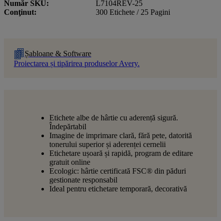
Număr SKU
L7104REV-25
Conţinut
300 Etichete / 25 Pagini
Șabloane & Software
Proiectarea și tipărirea produselor Avery.
Etichete albe de hârtie cu aderență sigură.
Îndepărtabil
Imagine de imprimare clară, fără pete, datorită
tonerului superior și aderenței cernelii
Etichetare ușoară și rapidă, program de editare
gratuit online
Ecologic: hârtie certificată FSC® din păduri
gestionate responsabil
Ideal pentru etichetare temporară, decorativă