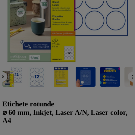
a
g
n
l
a
u
m
m
e
o
n
b
u
i
l
e
Etichete rotunde
⌀ 60 mm, Inkjet, Laser A/N, Laser color,
A4