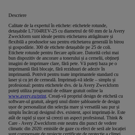
Descriere
Calitate de la expertul în etichete: etichetele rotunde,
detașabile L7104REV-25 cu diametrul de 60 mm de la Avery
Zweckform sunt ideale pentru etichetarea atrăgătoare și
flexibilă a produselor sau pentru etichetarea generală în birou
și gospodărie. 300 de etichete detașabile pe 25 de coli.
Etichete rotunde pentru fiecare aplicare. Datorită celui mai
bun dispozitiv de ancorare a tonerului și a cernelii, obțineți
imagini de imprimare clare, fără pete. Vă puteți baza pe o
imprimantă fără blocaje, fără reziduuri de adeziv în
imprimantă. Potrivit pentru toate imprimantele standard cu
laser și cu jet de cerneală. Imprimați-vă ideile – simplu și
profesional: pentru etichetele dvs. de la Avery Zweckform
puteți utiliza programul de editare gratuit online la
www.avery.eu/print
. Creați-vă propriul design de etichetă cu
software-ul gratuit, alegeți unul dintre șabloanele de design
ușor de personalizat din selecția mare și versatilă sau pur și
simplu încărcați designul dvs. existent, apoi imprimați-le. Este
atât de rapid și ușor să creezi un aspect profesional. Think &
Care - Avery Zweckform este neutru din punct de vedere
climatic din 2020: emisiile de gaze cu efect de seră ale locației
sunt compensate de proiecte certificate de protecție a climei.