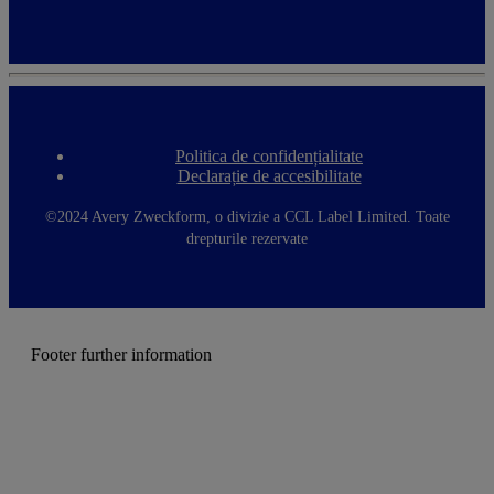
Politica de confidențialitate
F
Declarație de accesibilitate
o
o
t
©2024 Avery Zweckform, o divizie a CCL Label Limited. Toate
e
drepturile rezervate
r
m
e
n
u
Footer further information