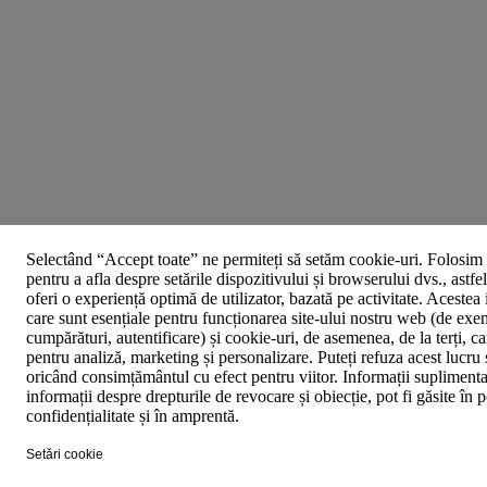
Selectând “Accept toate” ne permiteți să setăm cookie-uri. Folosim 
pentru a afla despre setările dispozitivului și browserului dvs., astfe
oferi o experiență optimă de utilizator, bazată pe activitate. Acestea
care sunt esențiale pentru funcționarea site-ului nostru web (de exe
cumpărături, autentificare) și cookie-uri, de asemenea, de la terți, car
pentru analiză, marketing și personalizare. Puteți refuza acest lucru 
oricând consimțământul cu efect pentru viitor. Informații suplimenta
informații despre drepturile de revocare și obiecție, pot fi găsite în p
confidențialitate și în amprentă.
Setări cookie