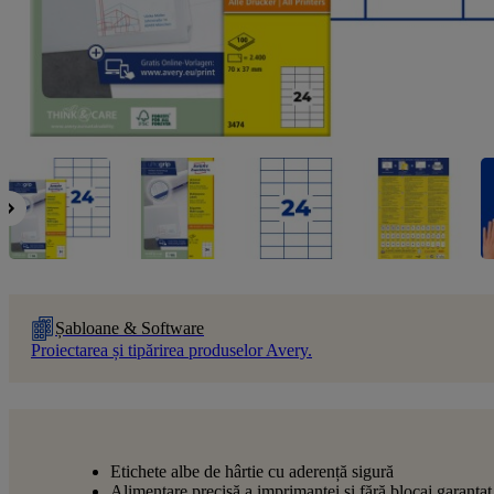
Șabloane & Software
Proiectarea și tipărirea produselor Avery.
Etichete albe de hârtie cu aderență sigură
Alimentare precisă a imprimantei și fără blocaj garantat