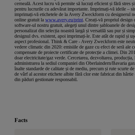
cerneală. Acest lucru vă permite să lucrați eficient și fără stres ș
pentru lucrurile cu adevărat importante. Imprimați-vă ideile – si
imprimați-vă etichetele de la Avery Zweckform cu designerul no
online gratuit la
www.avery.eu/print
. Creați-vă propriul design 
software-ul nostru gratuit, alegeți unul dintre șabloanele de des
personalizat din selecția noastră largă și versatilă sau pur și simp
designul dvs. existent, apoi imprimați-le. Este atât de rapid și uș
aspect profesional. Think & Care - Avery Zweckform este neut
vedere climatic din 2020: emisiile de gaze cu efect de seră ale 
compensate de proiecte certificate de protecție a climei. Din 201
doar electricitate/gaz verde. Cercetarea, dezvoltarea, producția, l
administrarea la sediul companiei din Oberlaindern/Bavaria gar
înalte standarde de calitate și de mediu, precum și rute scurte de
de vârf al acestor etichete albite fără clor este fabricat din hârti
din păduri gestionate responsabil.
Facts