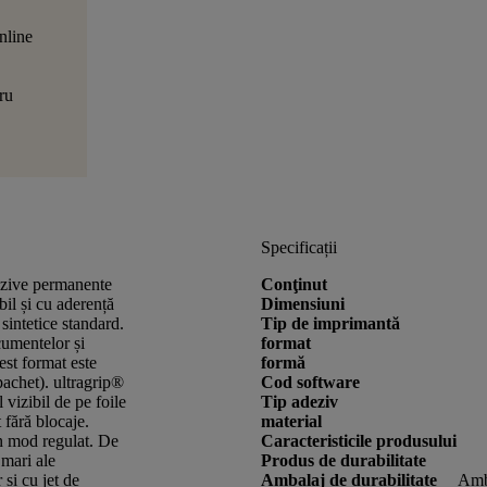
nline
ru
Specificații
dezive permanente
Conţinut
l și cu aderență
Dimensiuni
 sintetice standard.
Tip de imprimantă
cumentelor și
format
est format este
formă
pachet). ultragrip®
Cod software
 vizibil de pe foile
Tip adeziv
 fără blocaje.
material
n mod regulat. De
Caracteristicile produsului
 mari ale
Produs de durabilitate
 și cu jet de
Ambalaj de durabilitate
Amba