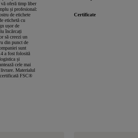
i vă oferă timp liber
mplu și profesional:
stru de etichete
Certificate
de etichetă cu
ign ușor de
lu încărcați
or să creezi un
ru din punct de
companiei sunt
4 a fost folosită
ogistica și
antează cele mai
 livrare. Materialul
e certificată FSC®