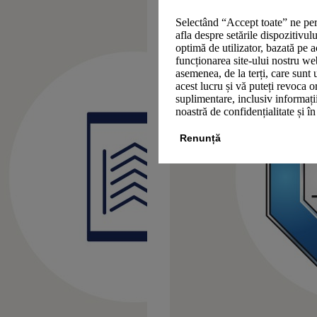
Selectând “Accept toate” ne per
afla despre setările dispozitivul
optimă de utilizator, bazată pe a
funcționarea site-ului nostru we
asemenea, de la terți, care sunt 
acest lucru și vă puteți revoca 
suplimentare, inclusiv informații
noastră de confidențialitate și î
Renunță