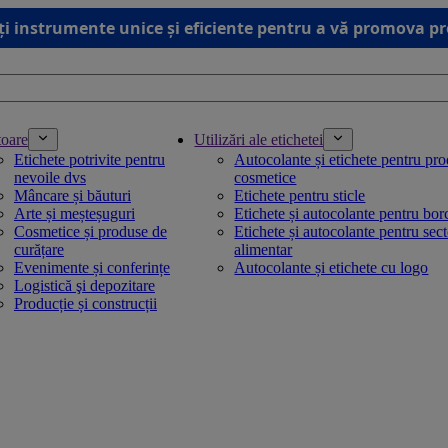
ți instrumente unice și eficiente pentru a vă promova p
toare
Utilizări ale etichetei
Etichete potrivite pentru
Autocolante și etichete pentru pr
nevoile dvs
cosmetice
Mâncare și băuturi
Etichete pentru sticle
Arte și meșteșuguri
Etichete și autocolante pentru bo
Cosmetice și produse de
Etichete și autocolante pentru sec
curățare
alimentar
Evenimente și conferințe
Autocolante și etichete cu logo
Logistică şi depozitare
Producție și construcții