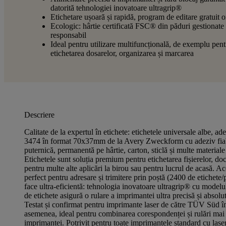
datorită tehnologiei inovatoare ultragrip®
Etichetare ușoară și rapidă, program de editare gratuit o
Ecologic: hârtie certificată FSC® din păduri gestionate
responsabil
Ideal pentru utilizare multifuncțională, de exemplu pent
etichetarea dosarelor, organizarea și marcarea
Descriere
Calitate de la expertul în etichete: etichetele universale albe, a
3474 în format 70x37mm de la Avery Zweckform cu adeziv fiabi
puternică, permanentă pe hârtie, carton, sticlă și multe materiale
Etichetele sunt soluția premium pentru etichetarea fișierelor, do
pentru multe alte aplicări la birou sau pentru lucrul de acasă. Ac
perfect pentru adresare și trimitere prin poștă (2400 de etichete/
face ultra-eficientă: tehnologia inovatoare ultragrip® cu modelul
de etichete asigură o rulare a imprimantei ultra precisă și absolut
Testat și confirmat pentru imprimante laser de către TÜV Süd î
asemenea, ideal pentru combinarea corespondenței și rulări mai
imprimantei. Potrivit pentru toate imprimantele standard cu laser