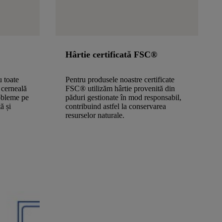
Hârtie certificată FSC®
u toate
Pentru produsele noastre certificate
 cerneală
FSC® utilizăm hârtie provenită din
obleme pe
păduri gestionate în mod responsabil,
ă și
contribuind astfel la conservarea
resurselor naturale.