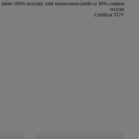
hârtie 100% reciclată, folie termocontractabilă cu 30% conținut
reciclat
Certificat TÜV