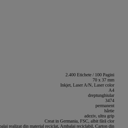
2.400 Etichete / 100 Pagini
70 x 37 mm
Inkjet, Laser A/N, Laser color
A4
dreptunghiular
3474
permanent
hârtie
adeziv, ultra grip
Creat in Germania, FSC, albit fără clor
laj realizat din material reciclat, Ambalaj reciclabil, Carton din