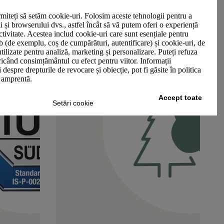
miteți să setăm cookie-uri. Folosim aceste tehnologii pentru a
ui și browserului dvs., astfel încât să vă putem oferi o experiență
ctivitate. Acestea includ cookie-uri care sunt esențiale pentru
b (de exemplu, coș de cumpărături, autentificare) și cookie-uri, de
utilizate pentru analiză, marketing și personalizare. Puteți refuza
oricând consimțământul cu efect pentru viitor. Informații
 despre drepturile de revocare și obiecție, pot fi găsite în politica
n amprentă.
Accept toate
Setări cookie