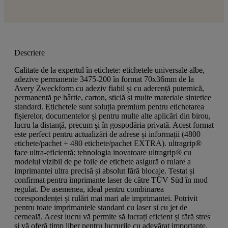
Descriere
Calitate de la expertul în etichete: etichetele universale albe,
adezive permanente 3475-200 în format 70x36mm de la
Avery Zweckform cu adeziv fiabil și cu aderență puternică,
permanentă pe hârtie, carton, sticlă și multe materiale sintetice
standard. Etichetele sunt soluția premium pentru etichetarea
fișierelor, documentelor și pentru multe alte aplicări din birou,
lucru la distanță, precum și în gospodăria privată. Acest format
este perfect pentru actualizări de adrese și informații (4800
etichete/pachet + 480 etichete/pachet EXTRA). ultragrip®
face ultra-eficientă: tehnologia inovatoare ultragrip® cu
modelul vizibil de pe foile de etichete asigură o rulare a
imprimantei ultra precisă și absolut fără blocaje. Testat și
confirmat pentru imprimante laser de către TÜV Süd în mod
regulat. De asemenea, ideal pentru combinarea
corespondenței și rulări mai mari ale imprimantei. Potrivit
pentru toate imprimantele standard cu laser și cu jet de
cerneală. Acest lucru vă permite să lucrați eficient și fără stres
și vă oferă timp liber pentru lucrurile cu adevărat importante.