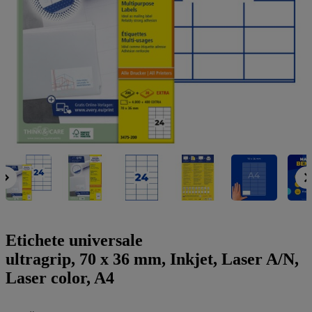
a
g
n
l
a
u
m
m
e
o
n
b
u
i
l
e
Etichete universale
ultragrip, 70 x 36 mm, Inkjet, Laser A/N,
Laser color, A4