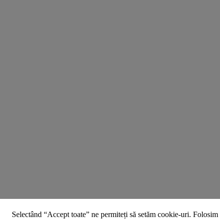
Selectând “Accept toate” ne permiteți să setăm cookie-uri. Folosim 