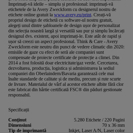
Imprimați-vă ideile – simplu și profesional: imprimați-vă
etichetele de la Avery Zweckform cu designerul nostru de
etichete online gratuit la
www.avery.eu/print
. Creați-vă
propriul design de etichetă cu software-ul nostru gratuit,
alegeți unul dintre șabloanele de design ușor de personalizat
din selecția noastră largă și versatilă sau pur și simplu încărcați
designul dvs. existent, apoi imprimați-le. Este atât de rapid și
ușor să creezi un aspect profesional. Think & Care - Avery
Zweckform este neutru din punct de vedere climatic din 2020:
emisiile de gaze cu efect de seră ale companiei sunt
compensate de proiecte certificate de protecție a climei. Din
2014 a fost folosită doar electricitate/gaz verde. Cercetarea,
dezvoltarea, producția, logistica și administrarea la sediul
companiei din Oberlaindern/Bavaria garantează cele mai
înalte standarde de calitate și de mediu, precum și rute scurte
de livrare. Materialul de vârf al acestor etichete albite fără clor
este fabricat din hârtie certificată FSC® din păduri gestionate
responsabil.
Specificații
Conţinut
5.280 Etichete / 220 Pagini
Dimensiuni
70 x 36 mm
Tip de imprimantă
Inkjet, Laser A/N, Laser color