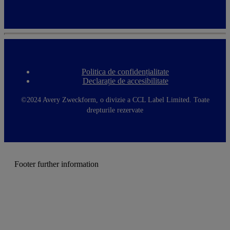
Politica de confidențialitate
F
Declarație de accesibilitate
o
o
t
©2024 Avery Zweckform, o divizie a CCL Label Limited. Toate
e
drepturile rezervate
r
m
e
n
u
Footer further information