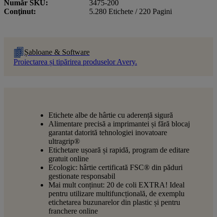
Număr SKU
3475-200
Conţinut
5.280 Etichete / 220 Pagini
Șabloane & Software
Proiectarea și tipărirea produselor Avery.
Etichete albe de hârtie cu aderență sigură
Alimentare precisă a imprimantei și fără blocaj
garantat datorită tehnologiei inovatoare
ultragrip®
Etichetare ușoară și rapidă, program de editare
gratuit online
Ecologic: hârtie certificată FSC® din păduri
gestionate responsabil
Mai mult conținut: 20 de coli EXTRA! Ideal
pentru utilizare multifuncțională, de exemplu
etichetarea buzunarelor din plastic și pentru
franchere online