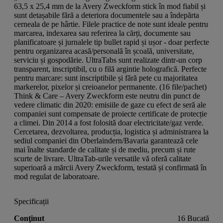
63,5 x 25,4 mm de la Avery Zweckform stick în mod fiabil și
sunt detașabile fără a deteriora documentele sau a îndepărta
cerneala de pe hârtie. Filele practice de note sunt ideale pentru
marcarea, indexarea sau referirea la cărți, documente sau
planificatoare și jurnalele tip bullet rapid și ușor - doar perfecte
pentru organizarea acasă/personală în școală, universitate,
serviciu și gospodărie. UltraTabs sunt realizate dintr-un corp
transparent, inscriptibil, cu o filă argintie holografică. Perfecte
pentru marcare: sunt inscriptibile și fără pete cu majoritatea
markerelor, pixelor și creioanelor permanente. (16 file/pachet)
Think & Care – Avery Zweckform este neutru din punct de
vedere climatic din 2020: emisiile de gaze cu efect de seră ale
companiei sunt compensate de proiecte certificate de protecție
a climei. Din 2014 a fost folosită doar electricitate/gaz verde.
Cercetarea, dezvoltarea, producția, logistica și administrarea la
sediul companiei din Oberlaindern/Bavaria garantează cele
mai înalte standarde de calitate și de mediu, precum și rute
scurte de livrare. UltraTab-urile versatile vă oferă calitate
superioară a mărcii Avery Zweckform, testată și confirmată în
mod regulat de laboratoare.
Specificații
Conţinut
16 Bucată