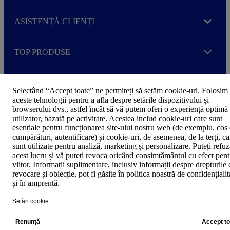
ASISTENȚĂ CLIENȚI
Expand
TOP PRODUSE
Expand
Selectând “Accept toate” ne permiteți să setăm cookie-uri. Folosim
aceste tehnologii pentru a afla despre setările dispozitivului și
browserului dvs., astfel încât să vă putem oferi o experiență optimă
utilizator, bazată pe activitate. Acestea includ cookie-uri care sunt
esențiale pentru funcționarea site-ului nostru web (de exemplu, coș
Politica de confidențialitate
F
cumpărături, autentificare) și cookie-uri, de asemenea, de la terți, ca
Declarație de accesibilitate
o
sunt utilizate pentru analiză, marketing și personalizare. Puteți refu
o
acest lucru și vă puteți revoca oricând consimțământul cu efect pent
t
©2024 Avery Zweckform, o divizie a CCL Label Limited. Toate
viitor. Informații suplimentare, inclusiv informații despre drepturile
e
drepturile rezervate
revocare și obiecție, pot fi găsite în politica noastră de confidențialit
r
și în amprentă.
m
e
Setări cookie
n
u
Footer further information
Renunță
Accept to