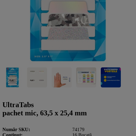
a
g
n
l
a
u
m
m
e
o
n
b
u
i
l
e
UltraTabs
pachet mic, 63,5 x 25,4 mm
Număr SKU
74179
Conţinut
16 Bucată