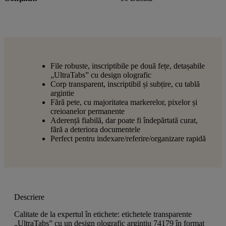
File robuste, inscriptibile pe două fețe, detașabile
„UltraTabs” cu design olografic
Corp transparent, inscriptibil și subțire, cu tablă
argintie
Fără pete, cu majoritatea markerelor, pixelor și
creioanelor permanente
Aderență fiabilă, dar poate fi îndepărtată curat,
fără a deteriora documentele
Perfect pentru indexare/referire/organizare rapidă
Descriere
Calitate de la expertul în etichete: etichetele transparente
„UltraTabs” cu un design olografic argintiu 74179 în format