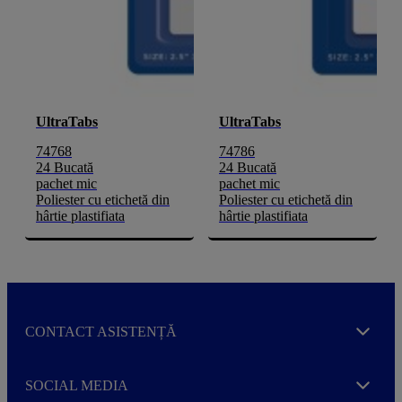
UltraTabs
UltraTabs
74768
74786
24 Bucată
24 Bucată
pachet mic
pachet mic
Poliester cu etichetă din
Poliester cu etichetă din
hârtie plastifiata
hârtie plastifiata
CONTACT ASISTENȚĂ
Expand
SOCIAL MEDIA
Expand