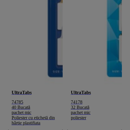
UltraTabs
UltraTabs
74785
74178
40 Bucată
32 Bucată
pachet mic
pachet mic
Poliester cu etichetă din
poliester
hârtie plastifiata