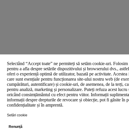
Selectând “Accept toate” ne permiteți să setăm cookie-uri. Folosim 
pentru a afla despre setările dispozitivului și browserului dvs., astfe
oferi o experiență optimă de utilizator, bazată pe activitate. Acestea
care sunt esențiale pentru funcționarea site-ului nostru web (de exe
cumpărături, autentificare) și cookie-uri, de asemenea, de la terți, car
pentru analiză, marketing și personalizare. Puteți refuza acest lucru 
oricând consimțământul cu efect pentru viitor. Informații suplimenta
informații despre drepturile de revocare și obiecție, pot fi găsite în p
confidențialitate și în amprentă.
Setări cookie
Renunță