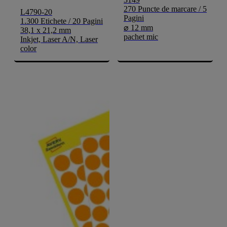
270 Puncte de marcare / 5
L4790-20
Pagini
1.300 Etichete / 20 Pagini
⌀ 12 mm
38,1 x 21,2 mm
pachet mic
Inkjet, Laser A/N, Laser
color