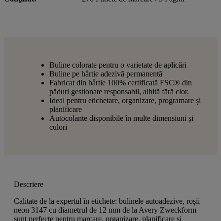
Buline colorate pentru o varietate de aplicări
Buline pe hârtie adezivă permanentă
Fabricat din hârtie 100% certificată FSC® din
păduri gestionate responsabil, albită fără clor.
Ideal pentru etichetare, organizare, programare și
planificare
Autocolante disponibile în multe dimensiuni și
culori
Descriere
Calitate de la expertul în etichete: bulinele autoadezive, roșii
neon 3147 cu diametrul de 12 mm de la Avery Zweckform
sunt perfecte pentru marcare, organizare, planificare și