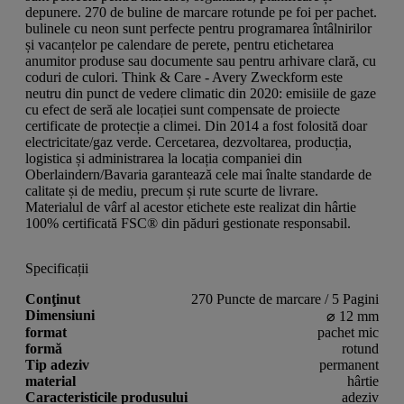
depunere. 270 de buline de marcare rotunde pe foi per pachet.
bulinele cu neon sunt perfecte pentru programarea întâlnirilor
și vacanțelor pe calendare de perete, pentru etichetarea
anumitor produse sau documente sau pentru arhivare clară, cu
coduri de culori. Think & Care - Avery Zweckform este
neutru din punct de vedere climatic din 2020: emisiile de gaze
cu efect de seră ale locației sunt compensate de proiecte
certificate de protecție a climei. Din 2014 a fost folosită doar
electricitate/gaz verde. Cercetarea, dezvoltarea, producția,
logistica și administrarea la locația companiei din
Oberlaindern/Bavaria garantează cele mai înalte standarde de
calitate și de mediu, precum și rute scurte de livrare.
Materialul de vârf al acestor etichete este realizat din hârtie
100% certificată FSC® din păduri gestionate responsabil.
Specificații
Conţinut
270 Puncte de marcare / 5 Pagini
Dimensiuni
⌀ 12 mm
format
pachet mic
formă
rotund
Tip adeziv
permanent
material
hârtie
Caracteristicile produsului
adeziv