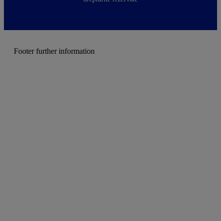
r
m
e
n
u
Footer further information