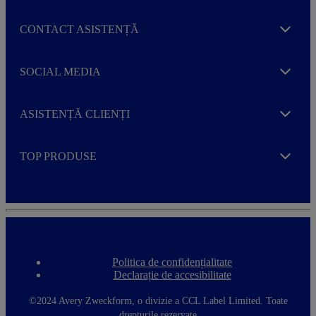
CONTACT ASISTENȚĂ
Expand
SOCIAL MEDIA
Expand
ASISTENȚĂ CLIENȚI
Expand
TOP PRODUSE
Expand
Politica de confidențialitate
F
Declarație de accesibilitate
o
o
t
©2024 Avery Zweckform, o divizie a CCL Label Limited. Toate
e
drepturile rezervate