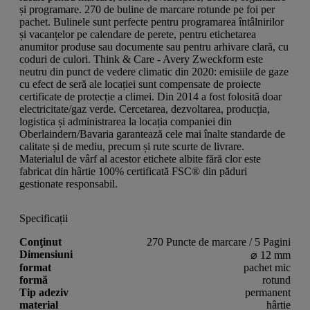
și programare. 270 de buline de marcare rotunde pe foi per
pachet. Bulinele sunt perfecte pentru programarea întâlnirilor
și vacanțelor pe calendare de perete, pentru etichetarea
anumitor produse sau documente sau pentru arhivare clară, cu
coduri de culori. Think & Care - Avery Zweckform este
neutru din punct de vedere climatic din 2020: emisiile de gaze
cu efect de seră ale locației sunt compensate de proiecte
certificate de protecție a climei. Din 2014 a fost folosită doar
electricitate/gaz verde. Cercetarea, dezvoltarea, producția,
logistica și administrarea la locația companiei din
Oberlaindern/Bavaria garantează cele mai înalte standarde de
calitate și de mediu, precum și rute scurte de livrare.
Materialul de vârf al acestor etichete albite fără clor este
fabricat din hârtie 100% certificată FSC® din păduri
gestionate responsabil.
Specificații
Conţinut
270 Puncte de marcare / 5 Pagini
Dimensiuni
⌀ 12 mm
format
pachet mic
formă
rotund
Tip adeziv
permanent
material
hârtie