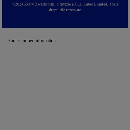
t
©2024 Avery Zweckform, o divizie a CCL Label Limited. Toate
e
drepturile rezervate
r
m
e
n
u
Footer further information