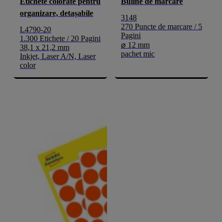
Etichete colorate pentru
Buline de marcare
organizare, detașabile
3148
270 Puncte de marcare / 5
L4790-20
Pagini
1.300 Etichete / 20 Pagini
⌀ 12 mm
38,1 x 21,2 mm
pachet mic
Inkjet, Laser A/N, Laser
color