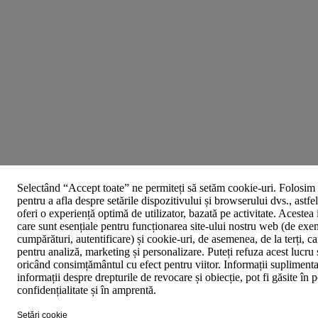
Selectând “Accept toate” ne permiteți să setăm cookie-uri. Folosim 
pentru a afla despre setările dispozitivului și browserului dvs., astfe
oferi o experiență optimă de utilizator, bazată pe activitate. Acestea
care sunt esențiale pentru funcționarea site-ului nostru web (de exe
cumpărături, autentificare) și cookie-uri, de asemenea, de la terți, car
pentru analiză, marketing și personalizare. Puteți refuza acest lucru 
oricând consimțământul cu efect pentru viitor. Informații suplimenta
informații despre drepturile de revocare și obiecție, pot fi găsite în p
confidențialitate și în amprentă.
Setări cookie