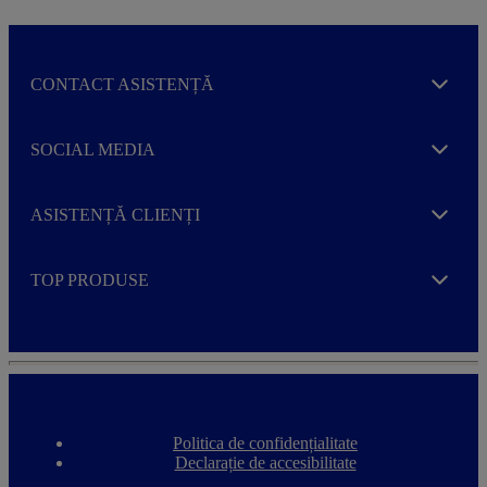
CONTACT ASISTENȚĂ
Expand
SOCIAL MEDIA
Expand
ASISTENȚĂ CLIENȚI
Expand
TOP PRODUSE
Expand
Politica de confidențialitate
F
Declarație de accesibilitate
o
o