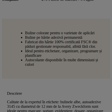
Buline colorate pentru o varietate de aplicări
Buline pe hârtie adezivă permanentă
Fabricat din hârtie 100% certificată FSC® din
păduri gestionate responsabil, albită fără clor.
Ideal pentru etichetare, organizare, programare și
planificare
Autocolante disponibile în multe dimensiuni și
culori
Descriere
Calitate de la expertul în etichete: bulinele albe, autoadezive
3145 cu diametrul de 12 mm de la Avery Zweckform sunt
ideale pentru marcare, sortare, evidențiere, dosare, organizare