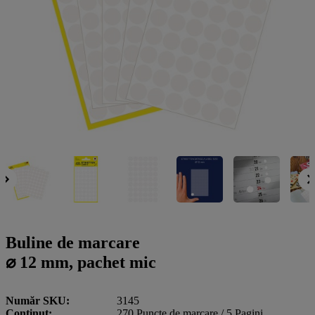
a
g
n
l
a
u
m
m
e
o
n
b
u
i
l
e
Buline de marcare
⌀ 12 mm, pachet mic
Număr SKU
3145
Conţinut
270 Puncte de marcare / 5 Pagini