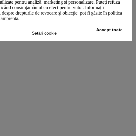
utilizate pentru analiză, marketing și personalizare. Puteți refuza
oricând consimțământul cu efect pentru viitor. Informații
 despre drepturile de revocare și obiecție, pot fi găsite în politica
n amprentă.
Accept toate
Setări cookie