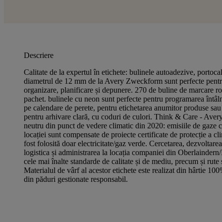
Descriere
Calitate de la expertul în etichete: bulinele autoadezive, portoc
diametrul de 12 mm de la Avery Zweckform sunt perfecte pentr
organizare, planificare și depunere. 270 de buline de marcare ro
pachet. bulinele cu neon sunt perfecte pentru programarea întâlni
pe calendare de perete, pentru etichetarea anumitor produse sa
pentru arhivare clară, cu coduri de culori. Think & Care - Ave
neutru din punct de vedere climatic din 2020: emisiile de gaze c
locației sunt compensate de proiecte certificate de protecție a c
fost folosită doar electricitate/gaz verde. Cercetarea, dezvoltarea
logistica și administrarea la locația companiei din Oberlaindern
cele mai înalte standarde de calitate și de mediu, precum și rute 
Materialul de vârf al acestor etichete este realizat din hârtie 1
din păduri gestionate responsabil.