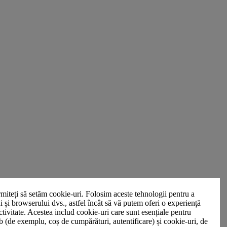
miteți să setăm cookie-uri. Folosim aceste tehnologii pentru a
ui și browserului dvs., astfel încât să vă putem oferi o experiență
ctivitate. Acestea includ cookie-uri care sunt esențiale pentru
b (de exemplu, coș de cumpărături, autentificare) și cookie-uri, de