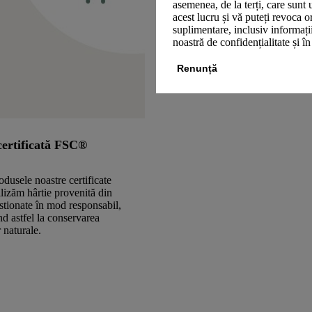
asemenea, de la terți, care sunt 
acest lucru și vă puteți revoca 
suplimentare, inclusiv informații
noastră de confidențialitate și î
Renunță
certificată FSC®
odusele noastre certificate
izăm hârtie provenită din
stionate în mod responsabil,
nd astfel la conservarea
 naturale.