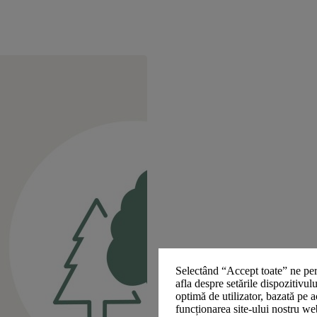
Selectând “Accept toate” ne per
afla despre setările dispozitivul
optimă de utilizator, bazată pe a
funcționarea site-ului nostru we