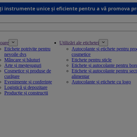
ți instrumente unice și eficiente pentru a vă promova p
toare
Utilizări ale etichetei
Etichete potrivite pentru
Autocolante și etichete pentru pr
nevoile dvs
cosmetice
Mâncare și băuturi
Etichete pentru sticle
Arte și meșteșuguri
Etichete și autocolante pentru bo
Cosmetice și produse de
Etichete și autocolante pentru sec
curățare
alimentar
Evenimente și conferințe
Autocolante și etichete cu logo
Logistică şi depozitare
Producție și construcții