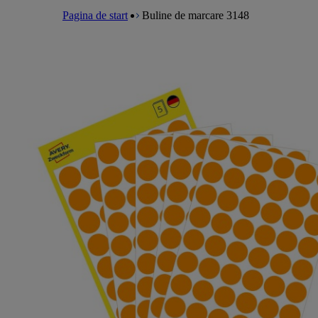
a
m
e
l
Pagina de start
Buline de marcare 3148
e
a
n
d
u
c
r
u
m
b