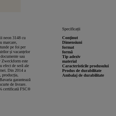
Specificații
alii neon 3148 cu
Conţinut
u marcare,
Dimensiuni
tunde pe foi per
format
rilor și vacanțelor
formă
u documente sau
Tip adeziv
ry Zweckform este
material
u efect de seră ale
Caracteristicile produsului
limei. Din 2014 a
Produs de durabilitate
, producția,
Ambalaj de durabilitate
/Bavaria garantează
scurte de livrare.
00% certificată FSC®